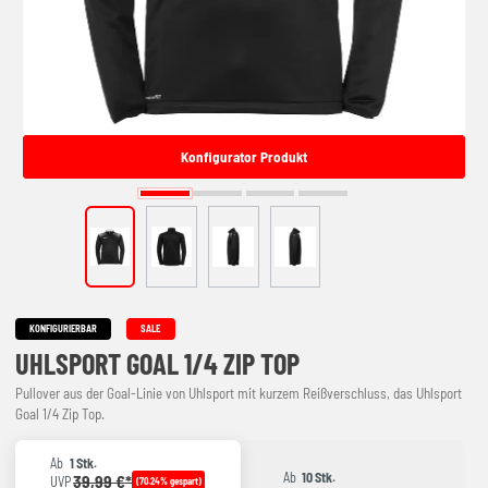
Konfigurator Produkt
KONFIGURIERBAR
SALE
UHLSPORT GOAL 1/4 ZIP TOP
Pullover aus der Goal-Linie von Uhlsport mit kurzem Reißverschluss, das Uhlsport
Goal 1/4 Zip Top.
Ab
1 Stk.
Ab
10 Stk.
39,99 €*
UVP
(70.24% gespart)