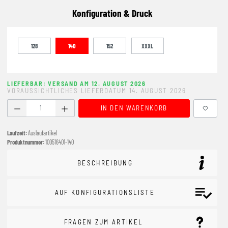
Konfiguration & Druck
128
140
152
XXXL
LIEFERBAR: VERSAND AM 12. AUGUST 2026
VORAUSSICHTLICHES LIEFERDATUM 14. AUGUST 2026
Produkt Anzahl: Gib den gewünschten Wert ein oder benutze
IN DEN WARENKORB
Laufzeit:
Auslaufartikel
Produktnummer:
100516401-140
BESCHREIBUNG
AUF KONFIGURATIONSLISTE
FRAGEN ZUM ARTIKEL