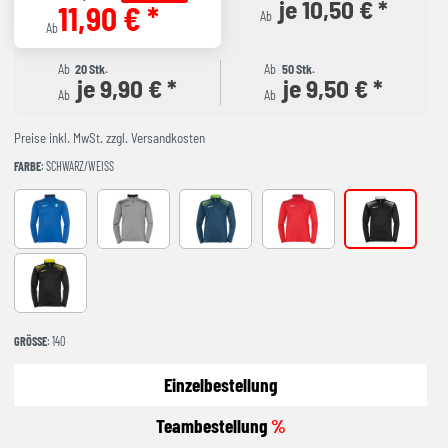
je 10,50 € *
11,90 € *
Ab
Ab
Ab
20 Stk.
Ab
50 Stk.
je 9,90 € *
je 9,50 € *
Ab
Ab
Preise inkl. MwSt. zzgl. Versandkosten
FARBE
: SCHWARZ/WEISS
azurblau/marine
dark grey melange/schwarz
petrol/flash grün
rot/bordeaux
schwarz/wei
schwarz/limonengelb
GRÖSSE
: 140
Einzelbestellung
Teambestellung
%