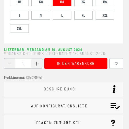
116
128
140
152
164
S
M
L
XL
XXL
3XL
LIEFERBAR: VERSAND AM 16. AUGUST 2026
VORAUSSICHTLICHES LIEFERDATUM 18. AUGUST 2026
Produkt Anzahl: Gib den gewünschten Wert ein oder benutze
IN DEN WARENKORB
Produktnummer:
100532201-140
BESCHREIBUNG
AUF KONFIGURATIONSLISTE
FRAGEN ZUM ARTIKEL