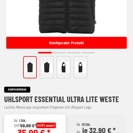
Konfigurator Produkt
KONFIGURIERBAR
UHLSPORT ESSENTIAL ULTRA LITE WESTE
Leichte Weste aus recyceltem Polyester mit Uhlsport Logo.
Ab
1 Stk.
Ab
10 Stk.
59,99 €*
UVP
(40.16% gespart)
je 32,90 € *
35,90 € *
Ab