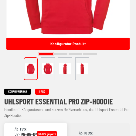
Konfigurator Produkt
KONFIGURIERBAR
SALE
UHLSPORT ESSENTIAL PRO ZIP-HOODIE
Hoodie mit Kängurutasche und kurzem Reißverschluss, das Uhlsport Essential Pro
Zip-Hoodie.
Ab
1 Stk.
Ab
10 Stk.
79,99 €*
UVP
(70.12% gespart)