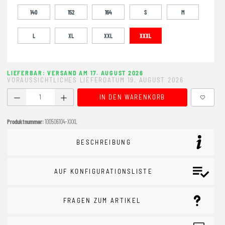
140
152
164
S
M
L
XL
XXL
XXXL
LIEFERBAR: VERSAND AM 17. AUGUST 2026
VORAUSSICHTLICHES LIEFERDATUM 19. AUGUST 2026
Produkt Anzahl: Gib den gewünschten Wert ein oder benutze
IN DEN WARENKORB
Produktnummer:
100506104-XXXL
BESCHREIBUNG
AUF KONFIGURATIONSLISTE
FRAGEN ZUM ARTIKEL