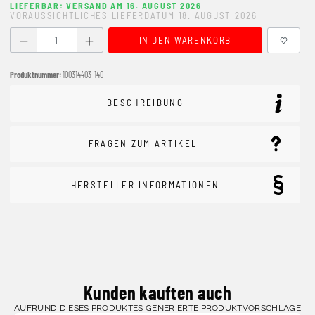
LIEFERBAR: VERSAND AM 16. AUGUST 2026
VORAUSSICHTLICHES LIEFERDATUM 18. AUGUST 2026
Produkt Anzahl: Gib den gewünschten Wert ein oder benutze
IN DEN WARENKORB
Produktnummer:
100314403-140
BESCHREIBUNG
FRAGEN ZUM ARTIKEL
HERSTELLER INFORMATIONEN
Kunden kauften auch
AUFRUND DIESES PRODUKTES GENERIERTE PRODUKTVORSCHLÄGE