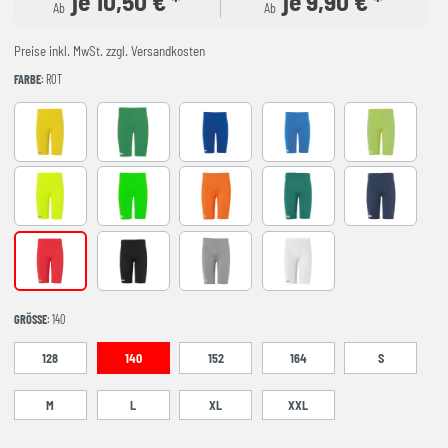
je 10,50 € *
je 9,90 € *
Ab
Ab
Preise inkl. MwSt. zzgl. Versandkosten
FARBE
: ROT
GELB
GRÜN
azurblau
cyan
flash grün
fluo gelb
fluo grün
fluo orange
lagune
marine
rot
schwarz
DARK GREY MELANGE
weiß
GRÖSSE
: 140
128
140
152
164
S
M
L
XL
XXL