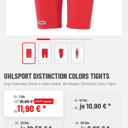
UHLSPORT DISTINCTION COLORS TIGHTS
Enge Underwear Shorts in vielen Farben, die Uhlsport Distinction Colors Tights.
Ab
1 Stk.
Ab
10 Stk.
19,99 €*
UVP
(40.47% gespart)
je 10,90 € *
11,90 € *
Ab
Ab
Ab
20 Stk.
Ab
50 Stk.