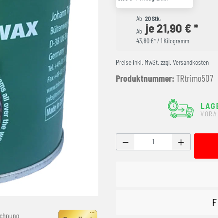
Ab
20 Stk.
je 21,90 € *
Ab
43,80 €* / 1 Kilogramm
Preise inkl. MwSt. zzgl. Versandkosten
Produktnummer:
TRtrimo507
LAG
VORA
Produkt Anzahl: Gib den g
F
echnung