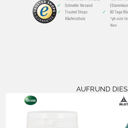
Schneller Versand
(Stammkun
Trusted Shops
60 Tage Rü
Käuferschutz
*gilt nicht fü
Ware
AUFRUND DIE