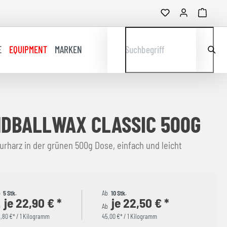
E
EQUIPMENT
MARKEN
Suchbegriff
DBALLWAX CLASSIC 500G
rharz in der grünen 500g Dose, einfach und leicht
b
5 Stk.
Ab
10 Stk.
je 22,90 € *
je 22,50 € *
b
Ab
,80 €* / 1 Kilogramm
45,00 €* / 1 Kilogramm