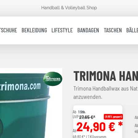
Handball & Volleyball Shop
TSCHUHE
BEKLEIDUNG
LIFESTYLE
BANDAGEN
TASCHEN
BÄLL
TRIMONA HAN
Trimona Handballwax aus Natu
anzuwenden.
Ab
1 Stk.
27,65 €*
UVP
(9.95% gespart)
A
24,90 € *
A
Ab
45
49,80 €* / 1 Kilogramm