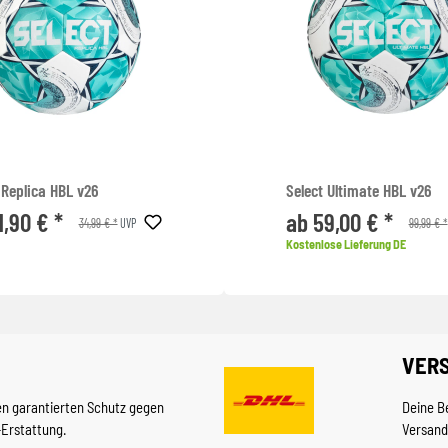
 Replica HBL v26
Select Ultimate HBL v26
1,90 € *
ab 59,00 € *
34,99 € *
99,99 € *
UVP
Kostenlose Lieferung DE
VER
en garantierten Schutz gegen
Deine B
-Erstattung.
Versand