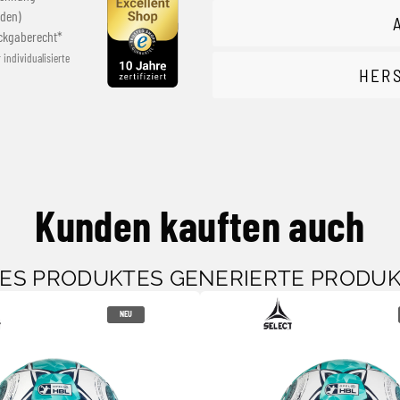
den)
ckgaberecht*
r individualisierte
HER
Kunden kauften auch
SES PRODUKTES GENERIERTE PRODU
NEU