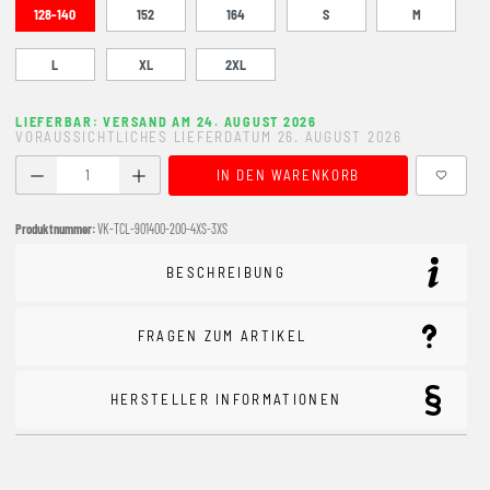
128-140
152
164
S
M
L
XL
2XL
LIEFERBAR: VERSAND AM 24. AUGUST 2026
VORAUSSICHTLICHES LIEFERDATUM 26. AUGUST 2026
Produkt Anzahl: Gib den gewünschten Wert ein oder benutze
IN DEN WARENKORB
Produktnummer:
VK-TCL-901400-200-4XS-3XS
BESCHREIBUNG
FRAGEN ZUM ARTIKEL
HERSTELLER INFORMATIONEN