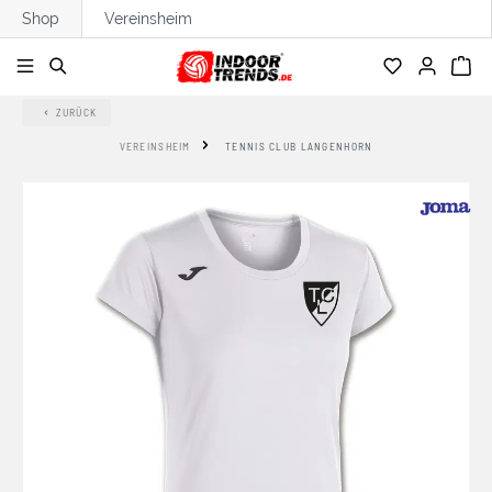
Shop
Vereinsheim
alt springen
ZURÜCK
VEREINSHEIM
TENNIS CLUB LANGENHORN
Bildergalerie überspringen