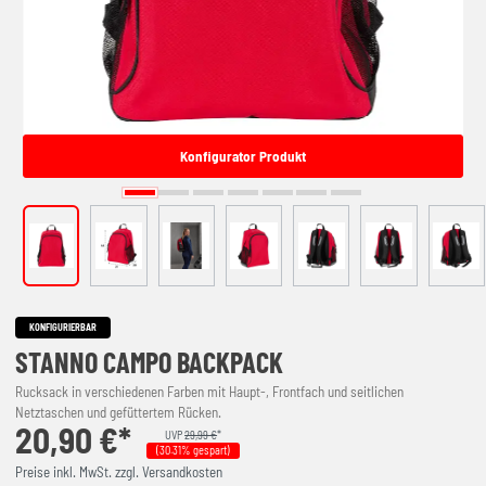
Konfigurator Produkt
KONFIGURIERBAR
STANNO CAMPO BACKPACK
Rucksack in verschiedenen Farben mit Haupt-, Frontfach und seitlichen
Netztaschen und gefüttertem Rücken.
20,90 €*
UVP
29,99 €
*
(30.31% gespart)
Preise inkl. MwSt. zzgl. Versandkosten