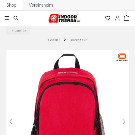
Shop
Vereinsheim
alt springen
ZURÜCK
TASCHEN
RUCKSÄCKE
Bildergalerie überspringen