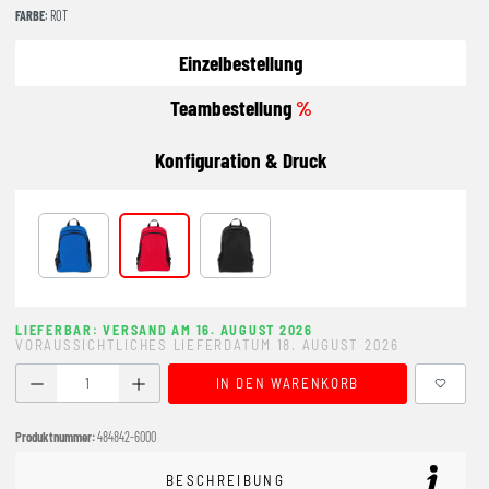
FARBE
: ROT
Einzelbestellung
Teambestellung
%
Konfiguration & Druck
BLAU
rot
schwarz
LIEFERBAR: VERSAND AM 16. AUGUST 2026
VORAUSSICHTLICHES LIEFERDATUM 18. AUGUST 2026
Produkt Anzahl: Gib den gewünschten Wert ein oder benutze
IN DEN WARENKORB
Produktnummer:
484842-6000
BESCHREIBUNG