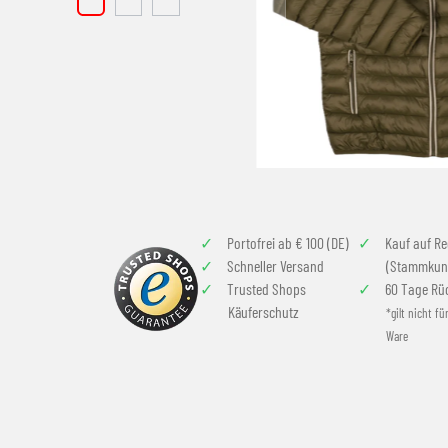
Portofrei ab € 100 (DE)
Kauf auf R
Schneller Versand
(Stammkun
Trusted Shops
60 Tage Rü
Käuferschutz
*gilt nicht fü
Ware