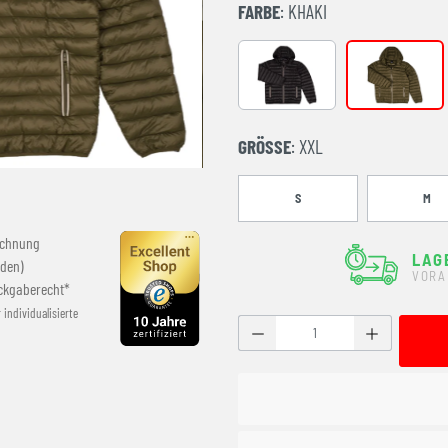
FARBE
: KHAKI
Black
KHAKI
GRÖSSE
: XXL
S
M
echnung
LAG
den)
VORA
ckgaberecht*
r individualisierte
Produkt Anzahl: Gib den g