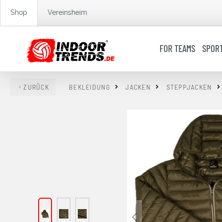
springen
Zur Hauptnavigation springen
Shop
Vereinsheim
FOR TEAMS
SPOR
ZURÜCK
BEKLEIDUNG
JACKEN
STEPPJACKEN
Bildergalerie überspringen