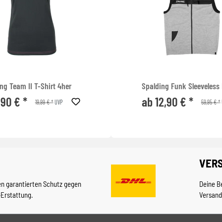
ng Team II T-Shirt 4her
Spalding Funk Sleeveless
,90 € *
ab 12,90 € *
19,99 € *
59,95 € *
UVP
VER
en garantierten Schutz gegen
Deine B
-Erstattung.
Versand