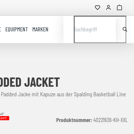
E
EQUIPMENT
MARKEN
Suchbegriff
DDED JACKET
g Padded Jacke mit Kapuze aus der Spalding Basketball Line
5 €
*
spart)
Produktnummer:
40221936-KH-XXL