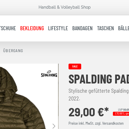
Handball & Volleyball Shop
TSCHUHE
BEKLEIDUNG
LIFESTYLE
BANDAGEN
TASCHEN
BÄLL
ÜBERGANG
SALE
SPALDING PA
Stylische gefütterte Spaldin
2022.
29,00 €*
UVP
99,9
(70.99% ge
Preise inkl. MwSt. zzgl. Versandkosten