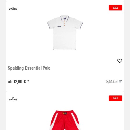
SALE
Spalding Essential Polo
ab 12,90 € *
44,95 € *
UVP
SALE