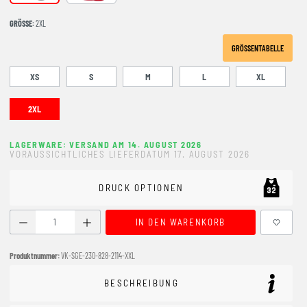
GRÖSSE
: 2XL
GRÖSSENTABELLE
XS
S
M
L
XL
2XL
LAGERWARE: VERSAND AM 14. AUGUST 2026
VORAUSSICHTLICHES LIEFERDATUM 17. AUGUST 2026
DRUCK OPTIONEN
Produkt Anzahl: Gib den gewünschten Wert ein oder benutze
IN DEN WARENKORB
Produktnummer:
VK-SGE-230-828-2114-XXL
BESCHREIBUNG