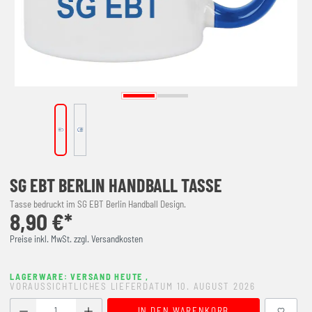
SG EBT BERLIN HANDBALL TASSE
Tasse bedruckt im SG EBT Berlin Handball Design.
8,90 €*
Preise inkl. MwSt. zzgl. Versandkosten
LAGERWARE: VERSAND HEUTE
,
VORAUSSICHTLICHES LIEFERDATUM 10. AUGUST 2026
Produkt Anzahl: Gib den gewünschten Wert ein oder benutze
IN DEN WARENKORB