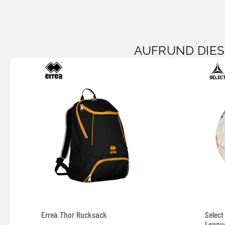
AUFRUND DIE
Erreà Thor Rucksack
Select
Leagu