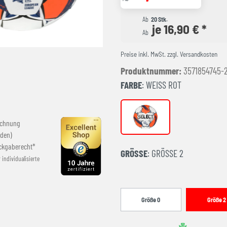
Ab
20 Stk.
je 16,90 € *
Ab
Preise inkl. MwSt. zzgl. Versandkosten
Produktnummer:
3571854745-
FARBE
: WEISS ROT
weiss rot
echnung
den)
ckgaberecht*
GRÖSSE
: GRÖSSE 2
r individualisierte
Größe 0
Größe 2