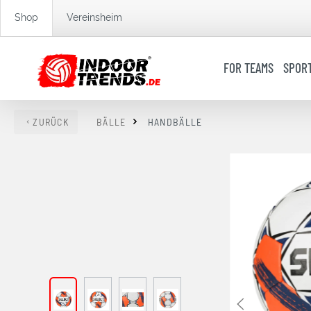
springen
Zur Hauptnavigation springen
Shop
Vereinsheim
FOR TEAMS
SPOR
ZURÜCK
BÄLLE
HANDBÄLLE
Bildergalerie überspringen