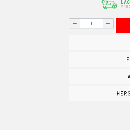
LAG
VOR
Produkt Anzahl: Gib den g
F
HER