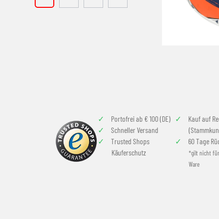
Portofrei ab € 100 (DE)
Kauf auf R
Schneller Versand
(Stammkun
Trusted Shops
60 Tage Rü
Käuferschutz
*gilt nicht fü
Ware