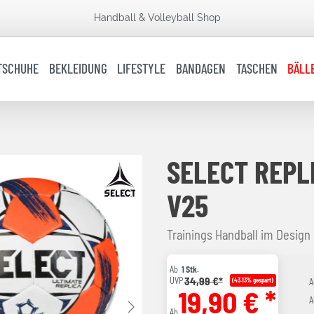
Handball & Volleyball Shop
TSCHUHE
BEKLEIDUNG
LIFESTYLE
BANDAGEN
TASCHEN
BÄLL
SELECT REPL
V25
Trainings Handball im Design
Ab
1 Stk.
34,99 €*
UVP
(43.13% gespart)
A
19,90 € *
A
Ab