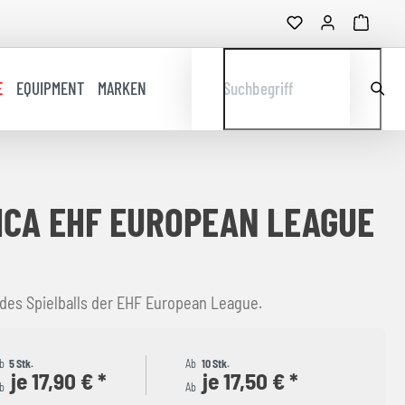
E
EQUIPMENT
MARKEN
Suchbegriff
ICA EHF EUROPEAN LEAGUE
 des Spielballs der EHF European League.
b
5 Stk.
Ab
10 Stk.
je 17,90 € *
je 17,50 € *
b
Ab