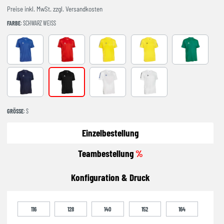
Preise inkl. MwSt. zzgl. Versandkosten
FARBE
: SCHWARZ WEISS
BLAU WEISS
ROT WEISS
gelb blau
gelb schwarz
gruen weiss
navy weiss
schwarz weiss
weiss blau
weiss schwarz
GRÖSSE
: S
Einzelbestellung
Teambestellung
%
Konfiguration & Druck
116
128
140
152
164