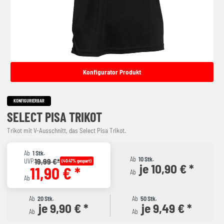
Konfigurator Produkt
KONFIGURIERBAR
SELECT PISA TRIKOT
Trikot mit V-Ausschnitt, das Select Pisa Trikot.
Ab
1 Stk.
Ab
10 Stk.
19,99 €*
UVP
(40.47% gespart)
je 10,90 € *
11,90 € *
Ab
Ab
Ab
20 Stk.
Ab
50 Stk.
je 9,90 € *
je 9,49 € *
Ab
Ab