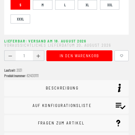
S
M
L
XL
XXL
XXXL
LIEFERBAR: VERSAND AM 18. AUGUST 2026
VORAUSSICHTLICHES LIEFERDATUM 20. AUGUST 2026
Produkt Anzahl: Gib den gewünschten Wert ein oder benutze
IN DEN WARENKORB
Laufzeit:
2031
Produktnummer:
6241301111
BESCHREIBUNG
AUF KONFIGURATIONSLISTE
FRAGEN ZUM ARTIKEL