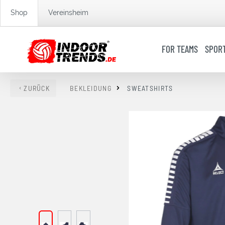
springen
Zur Hauptnavigation springen
Shop
Vereinsheim
FOR TEAMS
SPOR
ZURÜCK
BEKLEIDUNG
SWEATSHIRTS
Bildergalerie überspringen