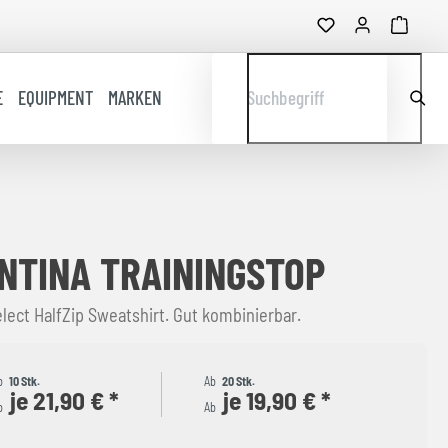
E
EQUIPMENT
MARKEN
Suchbegriff
NTINA TRAININGSTOP
lect HalfZip Sweatshirt. Gut kombinierbar.
b
10 Stk.
Ab
20 Stk.
je 21,90 € *
je 19,90 € *
b
Ab