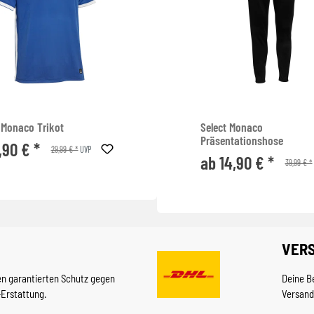
 Monaco Trikot
Select Monaco
Präsentationshose
,90 € *
29,99 € *
UVP
ab 14,90 € *
39,99 € *
VER
en garantierten Schutz gegen
Deine B
-Erstattung.
Versand