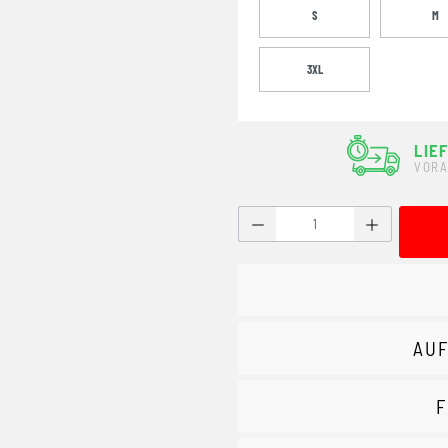
S
M
3XL
LIE
VORA
Produkt Anzahl: Gib den g
AUF
F