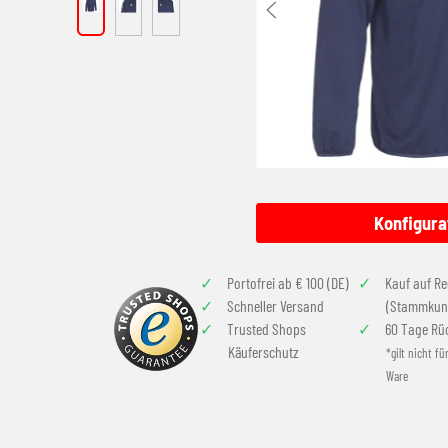
Konfigura
Portofrei ab € 100 (DE)
Kauf auf R
Schneller Versand
(Stammkun
Trusted Shops
60 Tage Rü
Käuferschutz
*gilt nicht fü
Ware