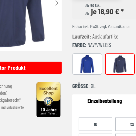
Ab
50 Stk.
je 18,90 € *
Ab
Preise inkl. MwSt. zzgl. Versandkosten
Laufzeit:
Auslaufartikel
FARBE
: NAVY/WEISS
Blau/Weiß
navy/weiß
tor Produkt
GRÖSSE
: XL
echnung
den)
ckgaberecht*
Einzelbestellung
r individualisierte
116
128