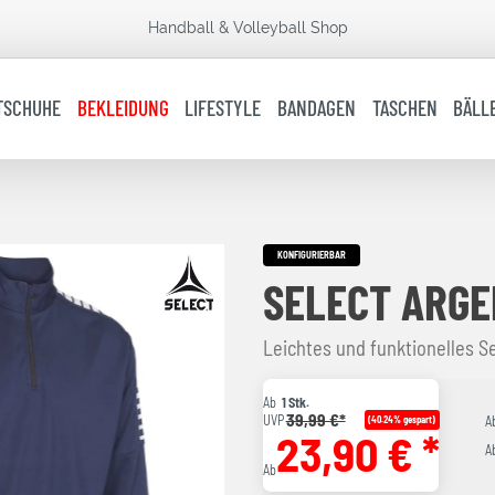
Handball & Volleyball Shop
TSCHUHE
BEKLEIDUNG
LIFESTYLE
BANDAGEN
TASCHEN
BÄLL
KONFIGURIERBAR
SELECT ARGE
Leichtes und funktionelles Se
Ab
1 Stk.
39,99 €*
UVP
(40.24% gespart)
A
23,90 € *
A
Ab