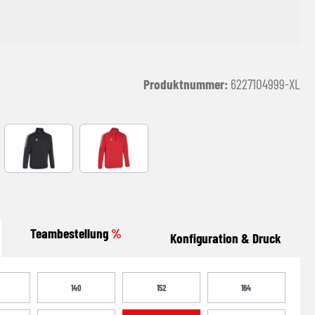
Produktnummer:
6227104999-XL
schwarz/weiß
rot/weiß
Teambestellung
%
Konfiguration & Druck
140
152
164