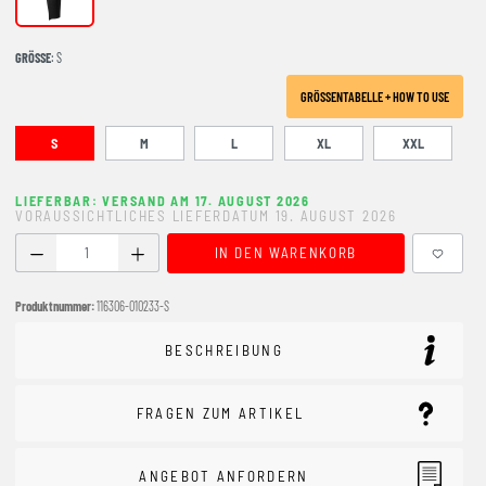
Black
GRÖSSE
: S
GRÖSSENTABELLE + HOW TO USE
S
M
L
XL
XXL
LIEFERBAR: VERSAND AM 17. AUGUST 2026
VORAUSSICHTLICHES LIEFERDATUM 19. AUGUST 2026
Produkt Anzahl: Gib den gewünschten Wert ein oder benutze
IN DEN WARENKORB
Produktnummer:
116306-010233-S
BESCHREIBUNG
FRAGEN ZUM ARTIKEL
ANGEBOT ANFORDERN