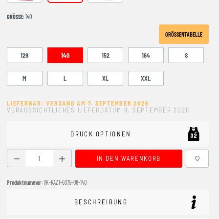
GRÖSSE
: 140
GRÖSSENTABELLE
128
140
152
164
S
M
L
XL
XXL
LIEFERBAR: VERSAND AM 7. SEPTEMBER 2026
VORAUSSICHTLICHES LIEFERDATUM 9. SEPTEMBER 2026
DRUCK OPTIONEN
Produkt Anzahl: Gib den gewünschten Wert ein oder benutze
IN DEN WARENKORB
Produktnummer:
VK-RAZT-6075-08-140
BESCHREIBUNG