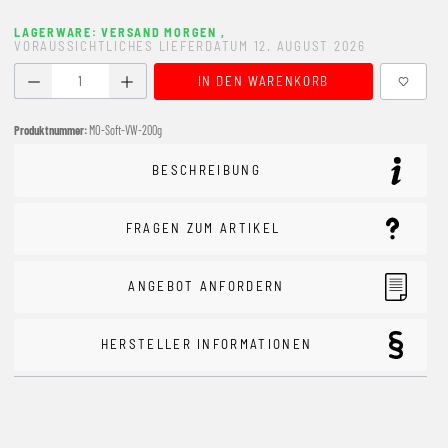
LAGERWARE: VERSAND MORGEN
,
VORAUSSICHTLICHES LIEFERDATUM 12. AUGUST 2026
Produkt Anzahl: Gib den gewünschten Wert ein oder benutze
IN DEN WARENKORB
Produktnummer:
MO-Soft-VW-200g
BESCHREIBUNG
FRAGEN ZUM ARTIKEL
ANGEBOT ANFORDERN
HERSTELLER INFORMATIONEN