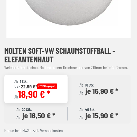
MOLTEN SOFT-VW SCHAUMSTOFFBALL -
ELEFANTENHAUT
Weicher Elefantenhaut Ball mit einem Druchmesser von 210mm bei 200 Gramm.
Ab
1 Stk.
Ab
10 Stk.
22,99 €*
UVP
(17.79% gespart)
je 16,90 € *
18,90 € *
Ab
Ab
Ab
20 Stk.
Ab
40 Stk.
je 16,50 € *
je 15,90 € *
Ab
Ab
Preise inkl. MwSt. zzgl. Versandkosten