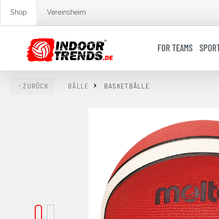
springen
Zur Hauptnavigation springen
Shop
Vereinsheim
FOR TEAMS
SPOR
ZURÜCK
BÄLLE
BASKETBÄLLE
Bildergalerie überspringen