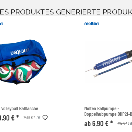
SES PRODUKTES GENERIERTE PRODU
 Volleyball Balltasche
Molten Ballpumpe -
Doppelhubpumpe DHP21-
9,90 € *
24,99 € *
UVP
ab 6,90 € *
7,99 € *
UV