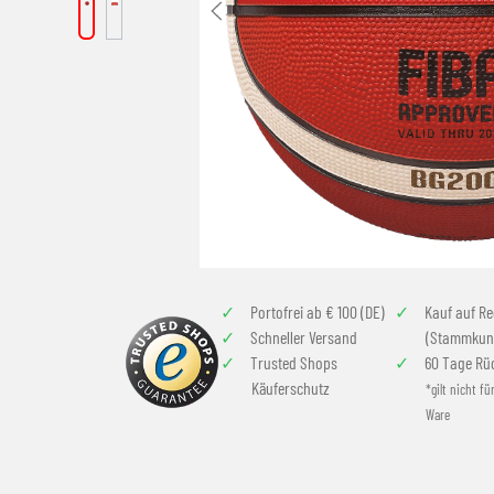
Portofrei ab € 100 (DE)
Kauf auf R
Schneller Versand
(Stammkun
Trusted Shops
60 Tage Rü
Käuferschutz
*gilt nicht fü
Ware