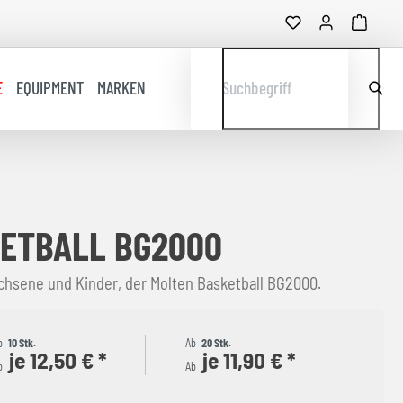
E
EQUIPMENT
MARKEN
Suchbegriff
ETBALL BG2000
achsene und Kinder, der Molten Basketball BG2000.
b
10 Stk.
Ab
20 Stk.
je 12,50 € *
je 11,90 € *
b
Ab