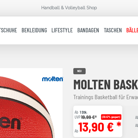
Handball & Volleyball Shop
TSCHUHE
BEKLEIDUNG
LIFESTYLE
BANDAGEN
TASCHEN
BÄLL
NEU
MOLTEN BASK
Trainings Basketball für Erw
Ab
1 Stk.
19,99 €*
UVP
(30.47% gespart)
A
13,90 € *
A
Ab