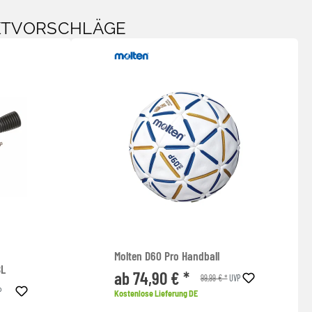
KTVORSCHLÄGE
Molten D60 Pro Handball
BL
ab 74,90 € *
99,99 € *
UVP
P
Kostenlose Lieferung DE