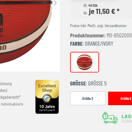
Ab
40 Stk.
je 11,50 € *
Ab
Preise inkl. MwSt. zzgl. Versandkosten
Produktnummer:
MO-B5G2000
FARBE
: ORANGE/IVORY
orange/ivory
GRÖSSE
: GRÖSSE 5
echnung
den)
ckgaberecht*
Größe 3
Größe 5
r individualisierte
LAG
VORA