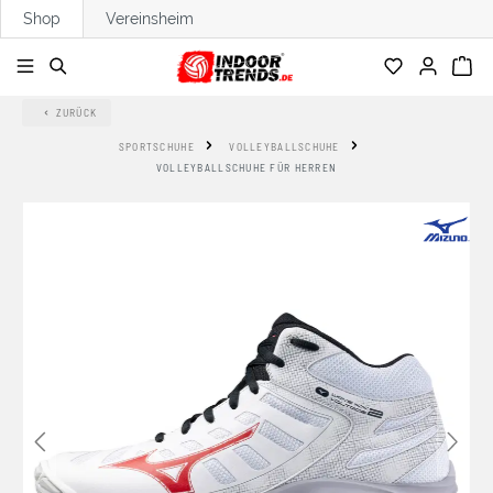
Shop
Vereinsheim
alt springen
ZURÜCK
SPORTSCHUHE
VOLLEYBALLSCHUHE
VOLLEYBALLSCHUHE FÜR HERREN
Bildergalerie überspringen