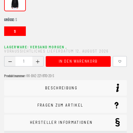
BLACK
GRÖSSE
: S
S
LAGERWARE: VERSAND MORGEN
,
VORAUSSICHTLICHES LIEFERDATUM 12. AUGUST 2026
Produkt Anzahl: Gib den gewünschten Wert ein oder benutze
IN DEN WARENKORB
Produktnummer:
KK-BHZ-221-8110-20-S
BESCHREIBUNG
FRAGEN ZUM ARTIKEL
HERSTELLER INFORMATIONEN