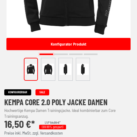
Konfigurator Produkt
KONFIGURIERBAR
SALE
KEMPA CORE 2.0 POLY JACKE DAMEN
Hochwertige Kempa Damen Trainingsjacke. Ideal kombinierbar zum Core
Trainingsanzug.
16,50 €*
UVP
54,99 €
*
(69.99% gespart)
Preise inkl. MwSt. zzgl. Versandkosten