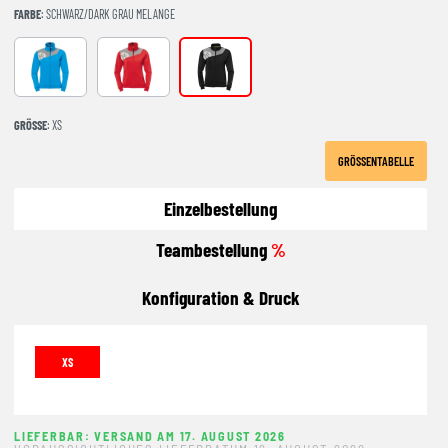
FARBE
: SCHWARZ/DARK GRAU MELANGE
kempablau/dark grau melan
rot/dark grau melange
schwarz/dark grau melange
GRÖSSE
: XS
GRÖSSENTABELLE
Einzelbestellung
Teambestellung
%
Konfiguration & Druck
XS
LIEFERBAR: VERSAND AM 17. AUGUST 2026