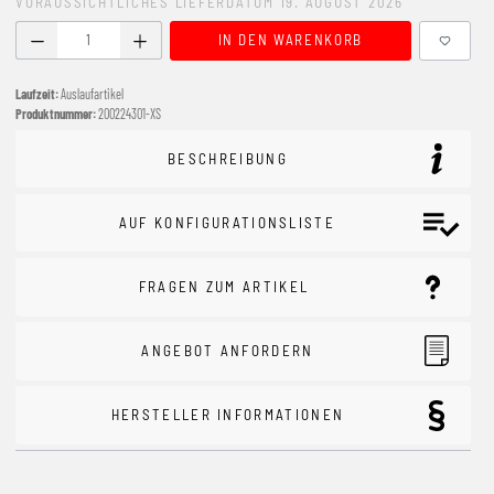
VORAUSSICHTLICHES LIEFERDATUM 19. AUGUST 2026
Produkt Anzahl: Gib den gewünschten Wert ein oder benutze
IN DEN WARENKORB
Laufzeit:
Auslaufartikel
Produktnummer:
200224301-XS
BESCHREIBUNG
AUF KONFIGURATIONSLISTE
FRAGEN ZUM ARTIKEL
ANGEBOT ANFORDERN
HERSTELLER INFORMATIONEN