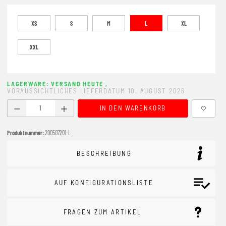
XS
S
M
L
XL
XXL
LAGERWARE: VERSAND HEUTE
,
VORAUSSICHTLICHES LIEFERDATUM 10. AUGUST 2026
Produkt Anzahl: Gib den gewünschten Wert ein oder benutze
IN DEN WARENKORB
Produktnummer:
200507201-L
BESCHREIBUNG
AUF KONFIGURATIONSLISTE
FRAGEN ZUM ARTIKEL