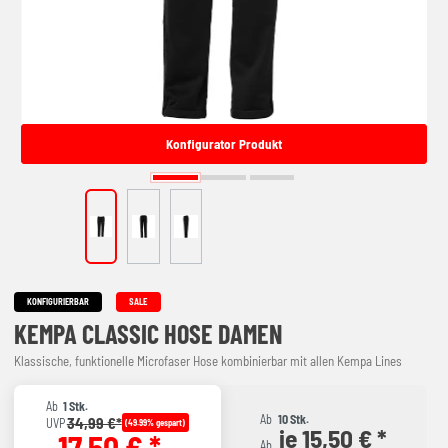
Konfigurator Produkt
KONFIGURIERBAR
SALE
KEMPA CLASSIC HOSE DAMEN
Klassische, funktionelle Microfaser Hose kombinierbar mit allen Kempa Lines
Ab
1 Stk.
Ab
10 Stk.
34,99 €*
UVP
(49.99% gespart)
je 15,50 € *
17,50 € *
Ab