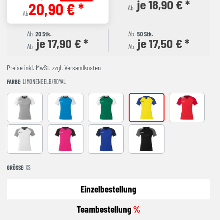
je 18,90 € *
20,90 € *
Ab
Ab
Ab
20 Stk.
Ab
50 Stk.
je 17,90 € *
je 17,50 € *
Ab
Ab
Preise inkl. MwSt. zzgl. Versandkosten
FARBE
: LIMONENGELB/ROYAL
dark grau melange/weiß
kempablau/weiß
lagune/weiß
limonengelb/royal
rot/chilirot
weiß/dark grau melange
magenta/schwarz
royal/marine
schwarz/anthra
GRÖSSE
: XS
Einzelbestellung
Teambestellung
%