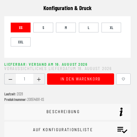
Konfiguration & Druck
XS
S
M
L
XL
XXL
LIEFERBAR: VERSAND AM 16. AUGUST 2026
VORAUSSICHTLICHES LIEFERDATUM 18. AUGUST 2026
Produkt Anzahl: Gib den gewünschten Wert ein oder benutze
IN DEN WARENKORB
Laufzeit:
2028
Produktnummer:
200514691-XS
BESCHREIBUNG
AUF KONFIGURATIONSLISTE