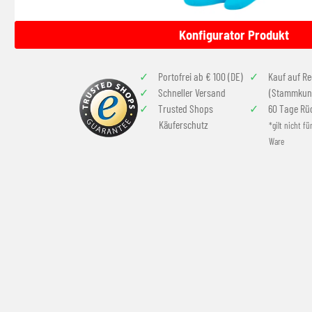
Konfigurator Produkt
Portofrei ab € 100 (DE)
Kauf auf R
Schneller Versand
(Stammkun
Trusted Shops
60 Tage Rü
Käuferschutz
*gilt nicht fü
Ware