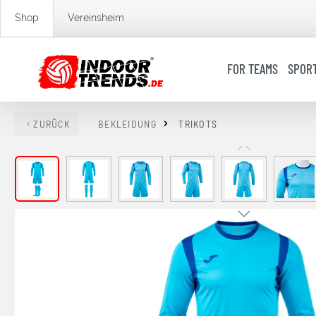
springen
Zur Hauptnavigation springen
Shop
Vereinsheim
FOR TEAMS
SPOR
ZURÜCK
BEKLEIDUNG
TRIKOTS
Bildergalerie überspringen