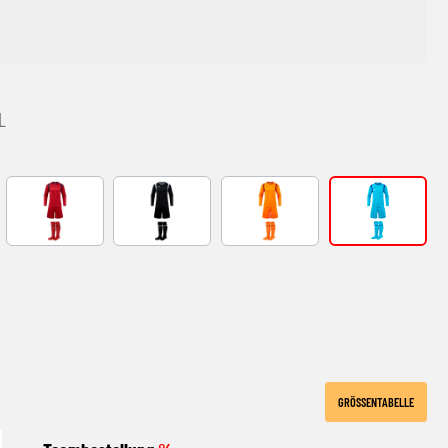
L
EEN
RED-NAVY
BLACK-GREY
NARANJA FLUOR
Turquoise
E
GRÖSSENTABELLE