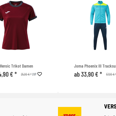
Heroic Trikot Damen
Joma Phoenix III Tracksu
4,90 € *
ab 33,90 € *
25,00 € *
57,00 € 
UVP
VER