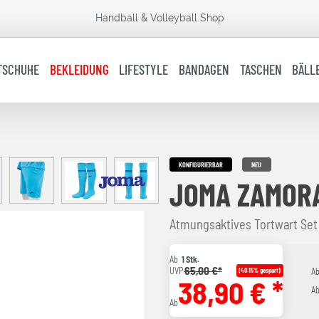
Handball & Volleyball Shop
TSCHUHE
BEKLEIDUNG
LIFESTYLE
BANDAGEN
TASCHEN
BÄLL
KONFIGURIERBAR
NEU
JOMA ZAMORA
Atmungsaktives Tortwart Set
Ab
1 Stk.
65,00 €*
UVP
(40.15% gespart)
A
38,90 € *
A
Ab