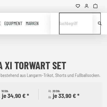
E
EQUIPMENT
MARKEN
Suchbegriff
 XI TORWART SET
 bestehend aus Langarm-Trikot, Shorts und Fußballsocken.
b
10 Stk.
Ab
20 Stk.
je 34,90 € *
je 33,90 € *
b
Ab