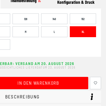
Teambestellung
%
Konfiguration & Druck
128
140
152
M
L
XL
FERBAR: VERSAND AM 20. AUGUST 2026
USSICHTLICHES LIEFERDATUM 23. AUGUST 2026
ewünschten Wert ein oder benutze die Schaltflächen um 
IN DEN WARENKORB
BESCHREIBUNG