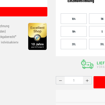
Einzelbestellung
104
116
echnung
den)
164
S
ckgaberecht*
r individualisierte
2XL
3XL
LIE
VORA
Produkt Anzahl: Gib den g