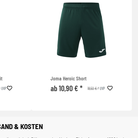
it
Joma Heroic Short
ab 10,90 € *
*
18,50 € *
UVP
UVP
SAND & KOSTEN