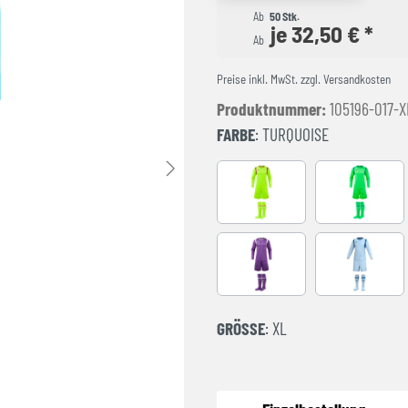
Ab
50 Stk.
je 32,50 € *
Ab
Preise inkl. MwSt. zzgl. Versandkosten
Produktnummer:
105196-017-X
FARBE
: TURQUOISE
AMARILLO FLUOR
FLUOR GR
Purple
LIGHT BLU
GRÖSSE
: XL