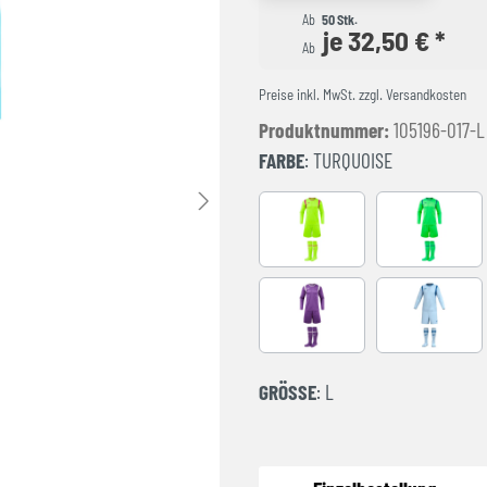
Ab
50 Stk.
je 32,50 € *
Ab
Preise inkl. MwSt. zzgl. Versandkosten
Produktnummer:
105196-017-L
FARBE
: TURQUOISE
AMARILLO FLUOR
FLUOR GR
Purple
LIGHT BLU
GRÖSSE
: L