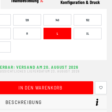
Teambestellung
%
Konfiguration & Druck
128
140
152
M
L
XL
FERBAR: VERSAND AM 20. AUGUST 2026
USSICHTLICHES LIEFERDATUM 23. AUGUST 2026
ewünschten Wert ein oder benutze die Schaltflächen um 
IN DEN WARENKORB
BESCHREIBUNG