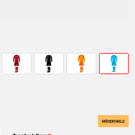
EEN
RED-NAVY
BLACK-GREY
NARANJA FLUOR
Turquoise
E
GRÖSSENTABELLE