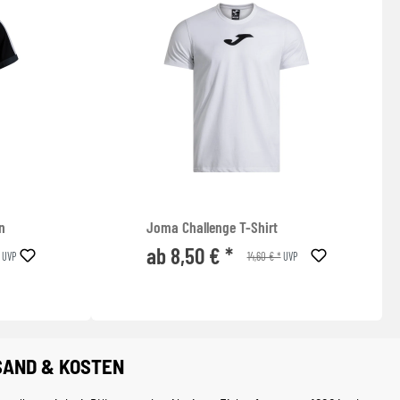
n
Joma Challenge T-Shirt
ab 8,50 € *
14,60 € *
UVP
UVP
SAND & KOSTEN