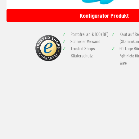
Konfigurator Produkt
Portofrei ab € 100 (DE)
Kauf auf R
Schneller Versand
(Stammkun
Trusted Shops
60 Tage Rü
Käuferschutz
*gilt nicht fü
Ware