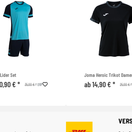
Lider Set
Joma Heroic Trikot Dame
0,90 € *
ab 14,90 € *
35,00 € *
25,00 € *
UVP
VER