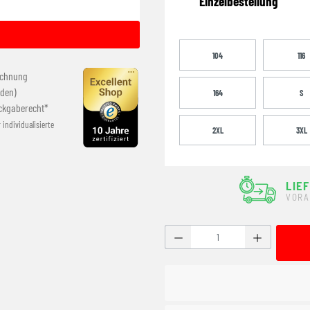
Einzelbestellung
104
116
echnung
den)
164
S
ckgaberecht*
r individualisierte
2XL
3XL
LIE
VORA
Produkt Anzahl: Gib den g