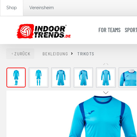
springen
Zur Hauptnavigation springen
Shop
Vereinsheim
FOR TEAMS
SPOR
ZURÜCK
BEKLEIDUNG
TRIKOTS
Bildergalerie überspringen