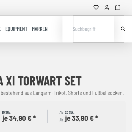
E
EQUIPMENT
MARKEN
Suchbegriff
 XI TORWART SET
 bestehend aus Langarm-Trikot, Shorts und Fußballsocken.
b
10 Stk.
Ab
20 Stk.
je 34,90 € *
je 33,90 € *
b
Ab