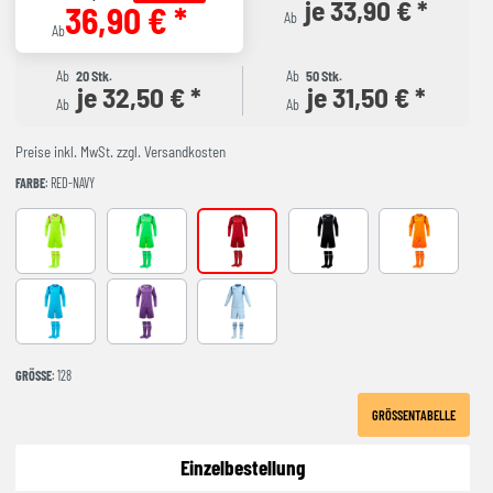
je 33,90 € *
36,90 € *
Ab
Ab
Ab
20 Stk.
Ab
50 Stk.
je 32,50 € *
je 31,50 € *
Ab
Ab
Preise inkl. MwSt. zzgl. Versandkosten
FARBE
: RED-NAVY
AMARILLO FLUOR
FLUOR GREEN
RED-NAVY
BLACK-GREY
NARANJA FL
Turquoise
Purple
LIGHT BLUE
GRÖSSE
: 128
GRÖSSENTABELLE
Einzelbestellung