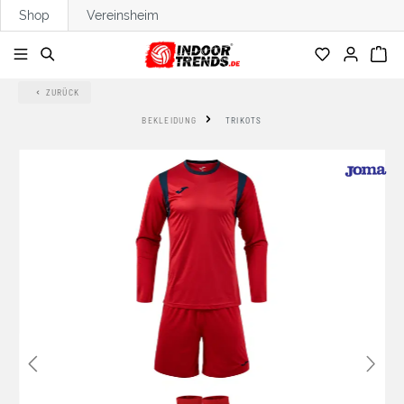
Shop
Vereinsheim
alt springen
ZURÜCK
BEKLEIDUNG
TRIKOTS
Bildergalerie überspringen