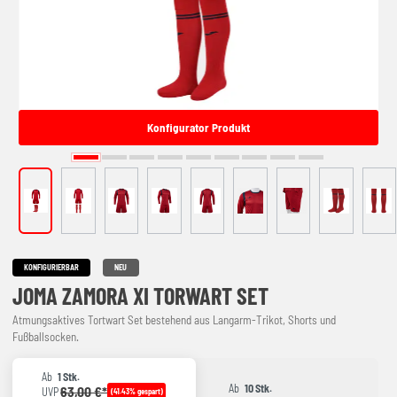
Konfigurator Produkt
KONFIGURIERBAR
NEU
JOMA ZAMORA XI TORWART SET
Atmungsaktives Tortwart Set bestehend aus Langarm-Trikot, Shorts und
Fußballsocken.
Ab
1 Stk.
Ab
10 Stk.
63,00 €*
UVP
(41.43% gespart)