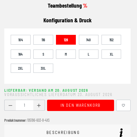
Teambestellung
%
Konfiguration & Druck
104
116
128
140
152
164
S
M
L
XL
2XL
3XL
LIEFERBAR: VERSAND AM 20. AUGUST 2026
VORAUSSICHTLICHES LIEFERDATUM 23. AUGUST 2026
Produkt Anzahl: Gib den gewünschten Wert ein oder benutze
IN DEN WARENKORB
Produktnummer:
105196-603-8-4XS
BESCHREIBUNG