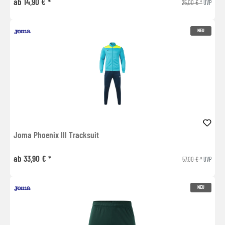
ab 14,90 € *
25,00 € *
UVP
NEU
Joma Phoenix III Tracksuit
ab 33,90 € *
57,00 € *
UVP
NEU