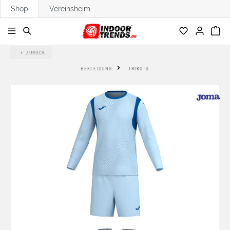
Shop
Vereinsheim
alt springen
ZURÜCK
BEKLEIDUNG
TRIKOTS
Bildergalerie überspringen