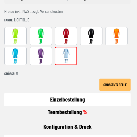
Preise inkl. MwSt. zzgl. Versandkosten
FARBE
: LIGHT BLUE
AMARILLO FLUOR
FLUOR GREEN
RED-NAVY
BLACK-GREY
NARANJA FL
Turquoise
Purple
LIGHT BLUE
GRÖSSE
: M
GRÖSSENTABELLE
Einzelbestellung
Teambestellung
%
Konfiguration & Druck