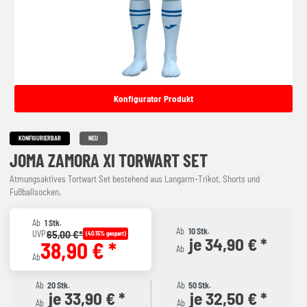
Konfigurator Produkt
KONFIGURIERBAR
NEU
JOMA ZAMORA XI TORWART SET
Atmungsaktives Tortwart Set bestehend aus Langarm-Trikot, Shorts und
Fußballsocken.
Ab
1 Stk.
Ab
10 Stk.
65,00 €*
UVP
(40.15% gespart)
je 34,90 € *
38,90 € *
Ab
Ab
Ab
20 Stk.
Ab
50 Stk.
je 33,90 € *
je 32,50 € *
Ab
Ab