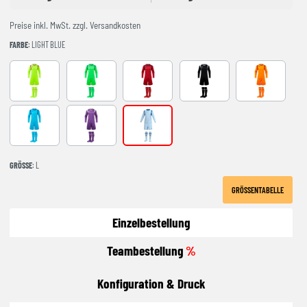
Preise inkl. MwSt. zzgl. Versandkosten
FARBE
: LIGHT BLUE
AMARILLO FLUOR
FLUOR GREEN
RED-NAVY
BLACK-GREY
NARANJA FL
Turquoise
Purple
LIGHT BLUE
GRÖSSE
: L
GRÖSSENTABELLE
Einzelbestellung
Teambestellung
%
Konfiguration & Druck