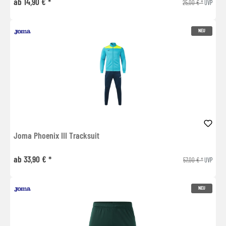
ab 14,90 € *
25,00 € *
UVP
NEU
Joma Phoenix III Tracksuit
ab 33,90 € *
57,00 € *
UVP
NEU