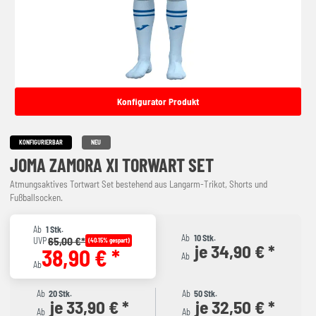
Konfigurator Produkt
KONFIGURIERBAR
NEU
JOMA ZAMORA XI TORWART SET
Atmungsaktives Tortwart Set bestehend aus Langarm-Trikot, Shorts und
Fußballsocken.
Ab
1 Stk.
Ab
10 Stk.
65,00 €*
UVP
(40.15% gespart)
je 34,90 € *
38,90 € *
Ab
Ab
Ab
20 Stk.
Ab
50 Stk.
je 33,90 € *
je 32,50 € *
Ab
Ab