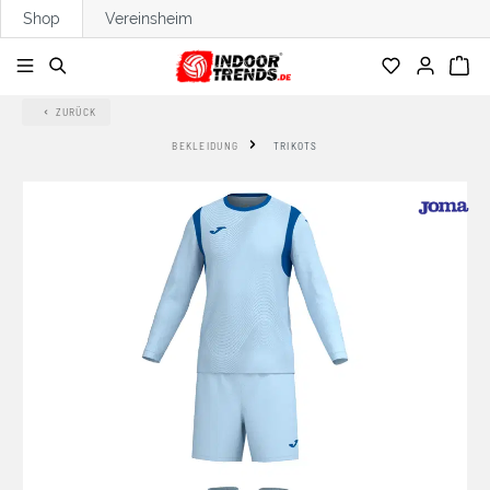
Shop
Vereinsheim
alt springen
ZURÜCK
BEKLEIDUNG
TRIKOTS
Bildergalerie überspringen