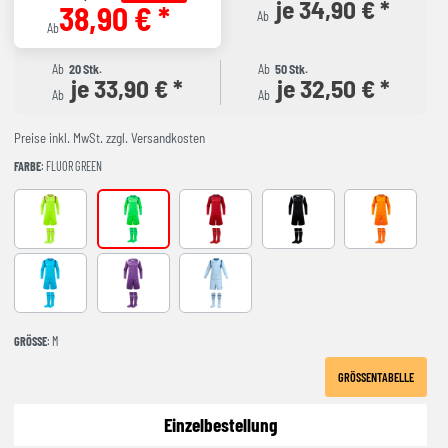
je 34,90 € *
38,90 € *
Ab
Ab
Ab
20 Stk.
Ab
50 Stk.
je 33,90 € *
je 32,50 € *
Ab
Ab
Preise inkl. MwSt. zzgl. Versandkosten
FARBE
: FLUOR GREEN
AMARILLO FLUOR
FLUOR GREEN
RED-NAVY
BLACK-GREY
NARANJA FL
Turquoise
Purple
LIGHT BLUE
GRÖSSE
: M
GRÖSSENTABELLE
Einzelbestellung