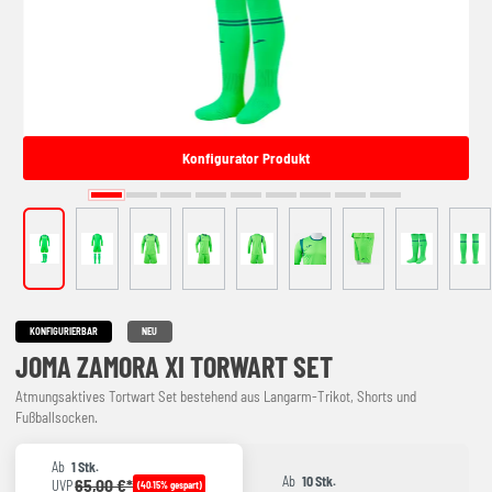
Konfigurator Produkt
KONFIGURIERBAR
NEU
JOMA ZAMORA XI TORWART SET
Atmungsaktives Tortwart Set bestehend aus Langarm-Trikot, Shorts und
Fußballsocken.
Ab
1 Stk.
Ab
10 Stk.
65,00 €*
UVP
(40.15% gespart)