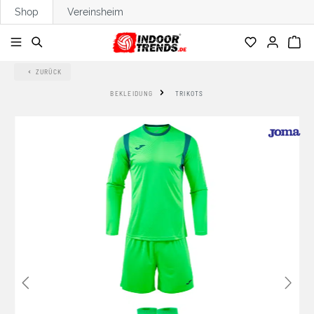
Shop
Vereinsheim
alt springen
ZURÜCK
BEKLEIDUNG
TRIKOTS
Bildergalerie überspringen