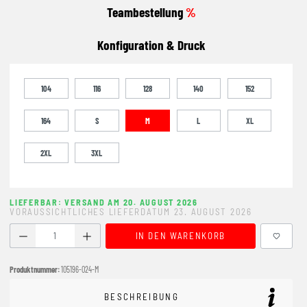
Teambestellung
%
Konfiguration & Druck
104
116
128
140
152
164
S
M
L
XL
2XL
3XL
LIEFERBAR: VERSAND AM 20. AUGUST 2026
VORAUSSICHTLICHES LIEFERDATUM 23. AUGUST 2026
Produkt Anzahl: Gib den gewünschten Wert ein oder benutze
IN DEN WARENKORB
Produktnummer:
105196-024-M
BESCHREIBUNG