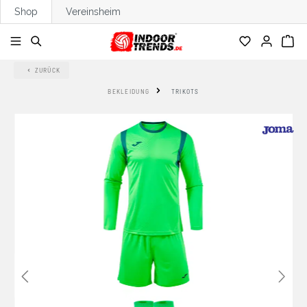
Shop
Vereinsheim
alt springen
ZURÜCK
BEKLEIDUNG
TRIKOTS
Bildergalerie überspringen