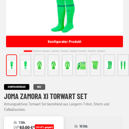
Konfigurator Produkt
KONFIGURIERBAR
NEU
JOMA ZAMORA XI TORWART SET
Atmungsaktives Tortwart Set bestehend aus Langarm-Trikot, Shorts und
Fußballsocken.
Ab
1 Stk.
Ab
10 Stk.
63,00 €*
UVP
(41.43% gespart)