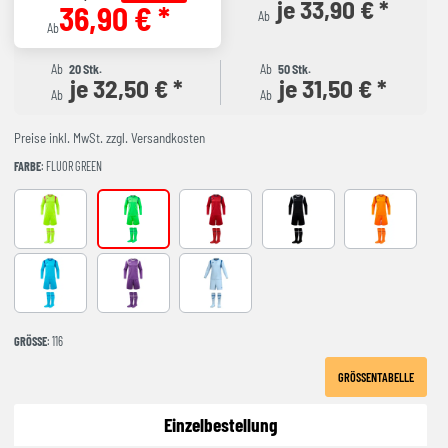
je 33,90 € *
36,90 € *
Ab
Ab
Ab
20 Stk.
Ab
50 Stk.
je 32,50 € *
je 31,50 € *
Ab
Ab
Preise inkl. MwSt. zzgl. Versandkosten
FARBE
: FLUOR GREEN
AMARILLO FLUOR
FLUOR GREEN
RED-NAVY
BLACK-GREY
NARANJA FL
Turquoise
Purple
LIGHT BLUE
GRÖSSE
: 116
GRÖSSENTABELLE
Einzelbestellung