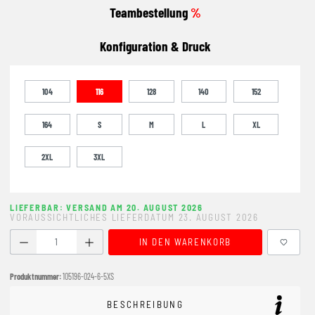
Teambestellung
%
Konfiguration & Druck
104
116
128
140
152
164
S
M
L
XL
2XL
3XL
LIEFERBAR: VERSAND AM 20. AUGUST 2026
VORAUSSICHTLICHES LIEFERDATUM 23. AUGUST 2026
Produkt Anzahl: Gib den gewünschten Wert ein oder benutze
IN DEN WARENKORB
Produktnummer:
105196-024-6-5XS
BESCHREIBUNG