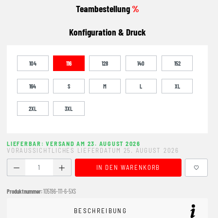
Teambestellung
%
Konfiguration & Druck
104
116
128
140
152
164
S
M
L
XL
2XL
3XL
LIEFERBAR: VERSAND AM 23. AUGUST 2026
VORAUSSICHTLICHES LIEFERDATUM 25. AUGUST 2026
Produkt Anzahl: Gib den gewünschten Wert ein oder benutze
IN DEN WARENKORB
Produktnummer:
105196-111-6-5XS
BESCHREIBUNG