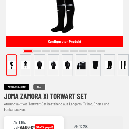
Konfigurator Produkt
KONFIGURIERBAR
NEU
JOMA ZAMORA XI TORWART SET
Atmungsaktives Tortwart Set bestehend aus Langarm-Trikot, Shorts und
Fußballsocken.
Ab
1 Stk.
Ab
10 Stk.
63,00 €*
UVP
(41.43% gespart)