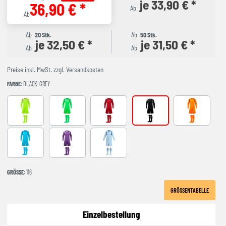
je 33,90 € *
36,90 € *
Ab
Ab
Ab
20 Stk.
Ab
50 Stk.
je 32,50 € *
je 31,50 € *
Ab
Ab
Preise inkl. MwSt. zzgl. Versandkosten
FARBE
: BLACK-GREY
AMARILLO FLUOR
FLUOR GREEN
RED-NAVY
BLACK-GREY
NARANJA FL
Turquoise
PURPLE
LIGHT BLUE
GRÖSSE
: 116
GRÖSSENTABELLE
Einzelbestellung