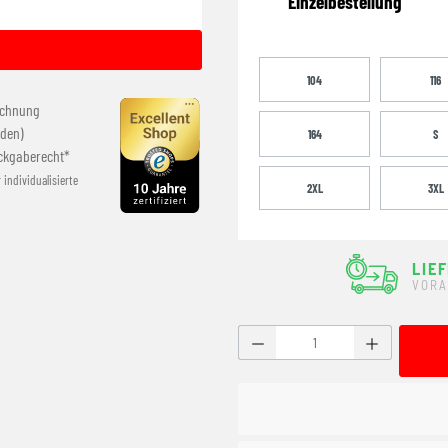
Einzelbestellung
104
116
echnung
den)
164
S
ckgaberecht*
r individualisierte
2XL
3XL
LIE
VORA
Produkt Anzahl: Gib den g