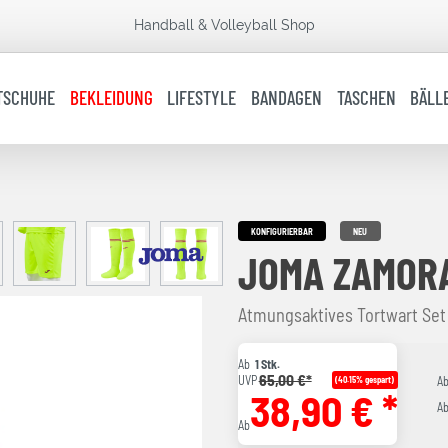
Handball & Volleyball Shop
TSCHUHE
BEKLEIDUNG
LIFESTYLE
BANDAGEN
TASCHEN
BÄLL
KONFIGURIERBAR
NEU
JOMA ZAMORA
Atmungsaktives Tortwart Set
Ab
1 Stk.
65,00 €*
UVP
(40.15% gespart)
A
38,90 € *
A
Ab