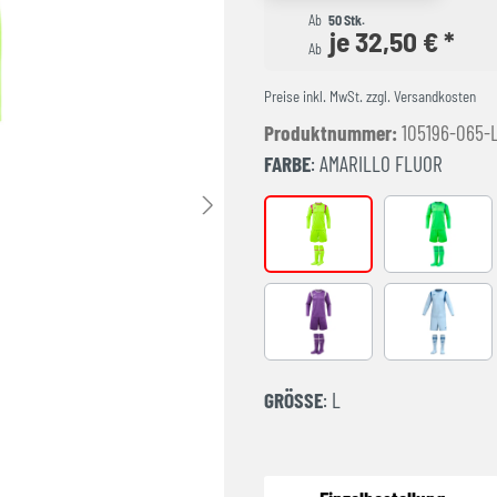
Ab
50 Stk.
je 32,50 € *
Ab
Preise inkl. MwSt. zzgl. Versandkosten
Produktnummer:
105196-065-
FARBE
: AMARILLO FLUOR
AMARILLO FLUOR
FLUOR GR
Purple
LIGHT BLU
GRÖSSE
: L