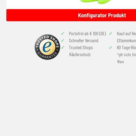
Konfigurator Produkt
Portofrei ab € 100 (DE)
Kauf auf R
Schneller Versand
(Stammkun
Trusted Shops
60 Tage Rü
Käuferschutz
*gilt nicht fü
Ware