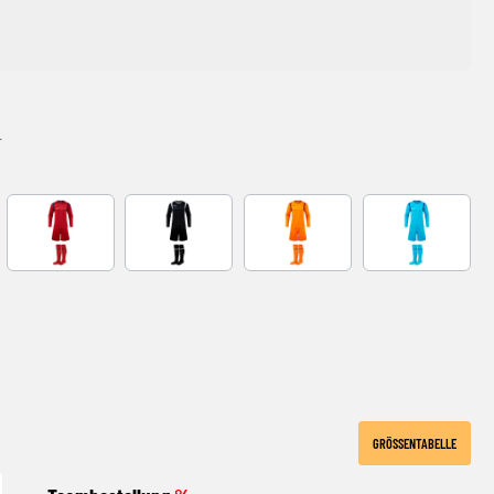
L
EEN
RED-NAVY
BLACK-GREY
NARANJA FLUOR
Turquoise
E
GRÖSSENTABELLE