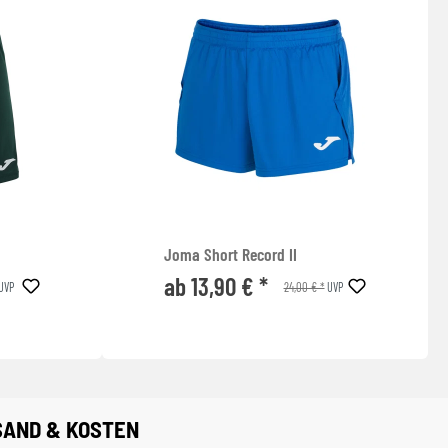
Joma Short Record II
ab 13,90 € *
24,00 € *
UVP
UVP
SAND & KOSTEN