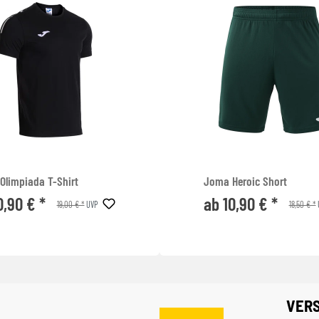
Olimpiada T-Shirt
Joma Heroic Short
0,90 € *
ab 10,90 € *
19,00 € *
18,50 € *
UVP
VER