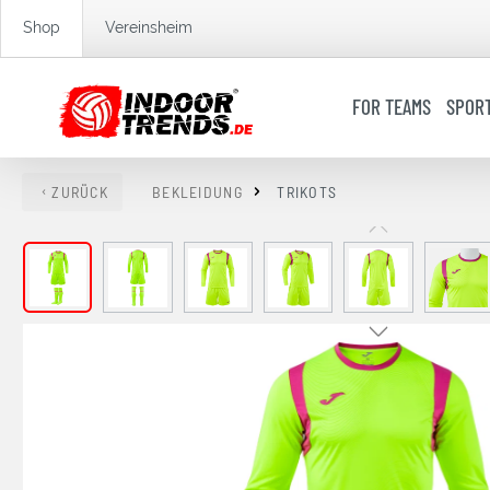
springen
Zur Hauptnavigation springen
Shop
Vereinsheim
FOR TEAMS
SPOR
ZURÜCK
BEKLEIDUNG
TRIKOTS
Bildergalerie überspringen