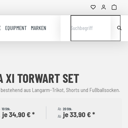
E
EQUIPMENT
MARKEN
Suchbegriff
 XI TORWART SET
 bestehend aus Langarm-Trikot, Shorts und Fußballsocken.
b
10 Stk.
Ab
20 Stk.
je 34,90 € *
je 33,90 € *
b
Ab