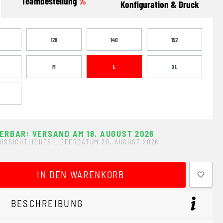
Teambestellung
%
Konfiguration & Druck
128
140
152
M
L
XL
FERBAR: VERSAND AM 18. AUGUST 2026
USSICHTLICHES LIEFERDATUM 20. AUGUST 2026
ewünschten Wert ein oder benutze die Schaltflächen um 
IN DEN WARENKORB
BESCHREIBUNG