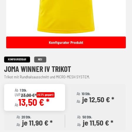
Konfigurator Produkt
KONFIGURIERBAR
NEU
JOMA WINNER IV TRIKOT
Trikot mit Rundhalsausschnitt und MICRO-MESH SYSTEM.
Ab
1 Stk.
Ab
10 Stk.
23,00 €*
UVP
(41.3% gespart)
je 12,50 € *
13,50 € *
Ab
Ab
Ab
20 Stk.
Ab
50 Stk.
je 11,90 € *
je 11,50 € *
Ab
Ab