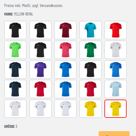
Preise inkl. MwSt. zzgl. Versandkosten
FARBE
: YELLOW-ROYAL
BLACK-ANTHRACITE
BLACK-WHITE
BURGUNDY
FLUOR TURQUOISE
RED-NAVY
VERDE FLUOR-NEGRO
BLACK-YELLOW
FUCHSIA-BLACK
GREEN
GREY-NAVY
NAVY-GREY
VIOLETA-BLANCO
ROYAL-BLACK
BLACK-RED
ROYAL-YELL
NAVY-RED
RED-WHITE
ROYAL-WHITE
RED-BLACK
SKY BLUE-NA
WHITE-RED
WHITE-ROYAL
WHITE-BLACK
YELLOW-BLACK
YELLOW-ROY
GRÖSSE
: S