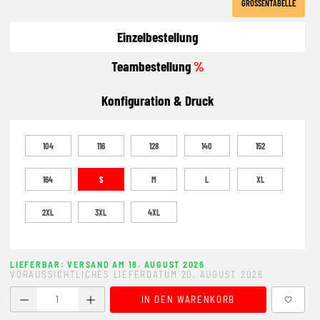
GRÖSSENTABELLE
Einzelbestellung
Teambestellung
%
Konfiguration & Druck
104
116
128
140
152
164
S
M
L
XL
2XL
3XL
4XL
LIEFERBAR: VERSAND AM 18. AUGUST 2026
VORAUSSICHTLICHES LIEFERDATUM 20. AUGUST 2026
Produkt Anzahl: Gib den gewünschten Wert ein oder benutze
IN DEN WARENKORB