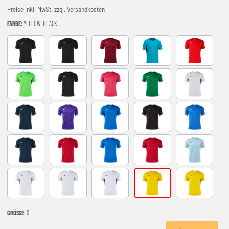
Preise inkl. MwSt. zzgl. Versandkosten
FARBE
: YELLOW-BLACK
BLACK-ANTHRACITE
BLACK-WHITE
BURGUNDY
FLUOR TURQUOISE
RED-NAVY
VERDE FLUOR-NEGRO
BLACK-YELLOW
FUCHSIA-BLACK
GREEN
GREY-NAVY
NAVY-GREY
VIOLETA-BLANCO
ROYAL-BLACK
BLACK-RED
ROYAL-YELL
NAVY-RED
RED-WHITE
ROYAL-WHITE
RED-BLACK
SKY BLUE-NA
WHITE-RED
WHITE-ROYAL
WHITE-BLACK
YELLOW-BLACK
YELLOW-ROY
GRÖSSE
: S