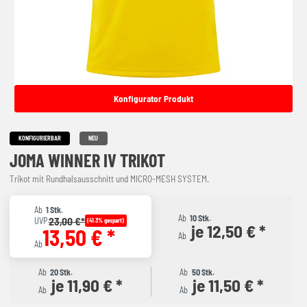
Konfigurator Produkt
KONFIGURIERBAR
NEU
JOMA WINNER IV TRIKOT
Trikot mit Rundhalsausschnitt und MICRO-MESH SYSTEM.
Ab
1 Stk.
Ab
10 Stk.
23,00 €*
UVP
(41.3% gespart)
je 12,50 € *
13,50 € *
Ab
Ab
Ab
20 Stk.
Ab
50 Stk.
je 11,90 € *
je 11,50 € *
Ab
Ab