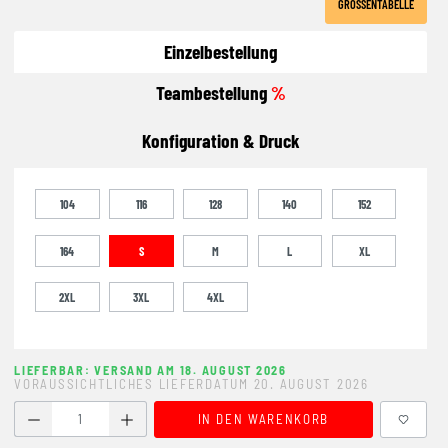
GRÖSSENTABELLE
Einzelbestellung
Teambestellung
%
Konfiguration & Druck
104
116
128
140
152
164
S
M
L
XL
2XL
3XL
4XL
LIEFERBAR: VERSAND AM 18. AUGUST 2026
VORAUSSICHTLICHES LIEFERDATUM 20. AUGUST 2026
Produkt Anzahl: Gib den gewünschten Wert ein oder benutze
IN DEN WARENKORB