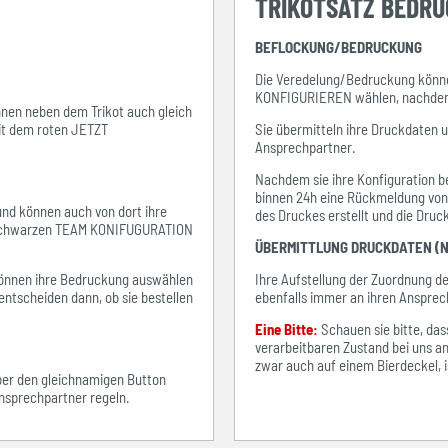
TRIKOTSATZ BEDR
BEFLOCKUNG/BEDRUCKUNG
Die Veredelung/Bedruckung könne
KONFIGURIEREN wählen, nachdem s
ihnen neben dem Trikot auch gleich
mit dem roten JETZT
Sie übermitteln ihre Druckdaten 
Ansprechpartner.
Nachdem sie ihre Konfiguration be
binnen 24h eine Rückmeldung von i
 und können auch von dort ihre
des Druckes erstellt und die Dru
em schwarzen TEAM KONIFUGURATION
ÜBERMITTLUNG DRUCKDATEN (N
e können ihre Bedruckung auswählen
Ihre Aufstellung der Zuordnung 
entscheiden dann, ob sie bestellen
ebenfalls immer an ihren Ansprec
Eine Bitte:
Schauen sie bitte, d
verarbeitbaren Zustand bei uns an
zwar auch auf einem Bierdeckel, ist
über den gleichnamigen Button
sprechpartner regeln.