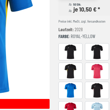
Ab
50 Stk.
je 10,50 € *
Ab
Preise inkl. MwSt. zzgl. Versandkosten
Laufzeit:
2028
FARBE
: ROYAL-YELLOW
BLACK-ANTHRACITE
BLACK-WH
BLACK-YELLOW
FUCHSIA-
ROYAL-BLACK
BLACK-RE