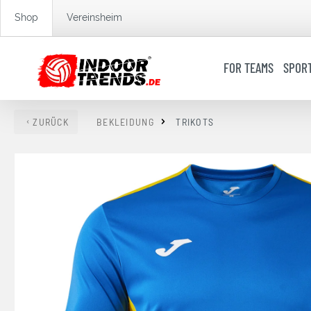
springen
Zur Hauptnavigation springen
Shop
Vereinsheim
FOR TEAMS
SPOR
ZURÜCK
BEKLEIDUNG
TRIKOTS
Bildergalerie überspringen