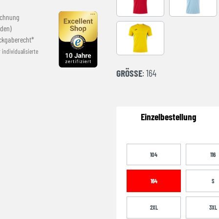
RED-BLACK
SKY BLUE
echnung
den)
ckgaberecht*
YELLOW-ROYAL
r individualisierte
GRÖSSE
: 164
Einzelbestellung
104
116
164
S
2XL
3XL