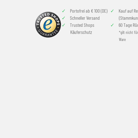
Portofrei ab € 100 (DE)
Kauf auf R
Schneller Versand
(Stammkun
Trusted Shops
60 Tage Rü
Käuferschutz
*gilt nicht fü
Ware