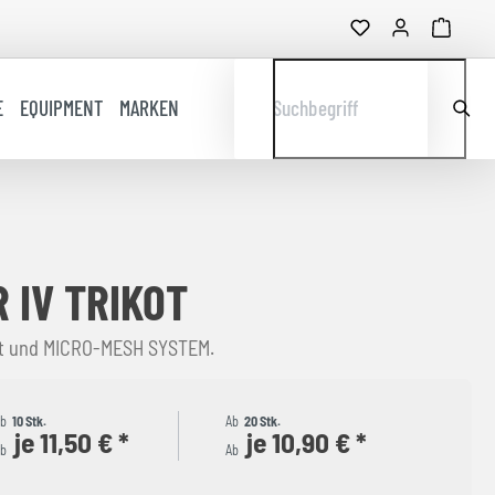
E
EQUIPMENT
MARKEN
Suchbegriff
 IV TRIKOT
tt und MICRO-MESH SYSTEM.
Ab
10 Stk.
Ab
20 Stk.
je 11,50 € *
je 10,90 € *
b
Ab