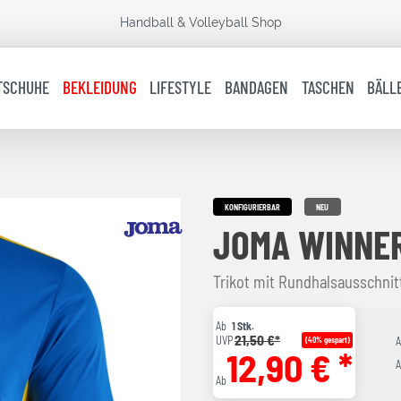
Handball & Volleyball Shop
TSCHUHE
BEKLEIDUNG
LIFESTYLE
BANDAGEN
TASCHEN
BÄLL
KONFIGURIERBAR
NEU
JOMA WINNER
Trikot mit Rundhalsausschni
Ab
1 Stk.
21,50 €*
UVP
(40% gespart)
12,90 € *
A
Ab