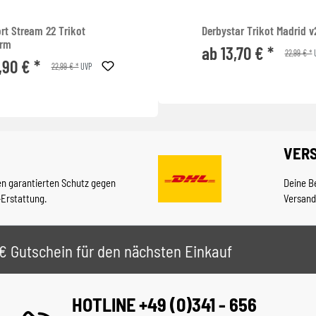
rt Stream 22 Trikot
Derbystar Trikot Madrid v
arm
ab 13,70 € *
22,99 € *
,90 € *
22,99 € *
UVP
VER
en garantierten Schutz gegen
Deine B
-Erstattung.
Versand
 5€ Gutschein für den nächsten Einkauf
HOTLINE +49 (0)341 - 656