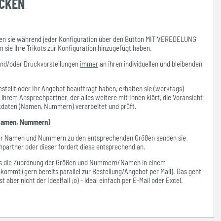
UCKEN
n sie während jeder Konfiguration über den Button MIT VEREDELUNG
ie ihre Trikots zur Konfiguration hinzugefügt haben.
und/oder Druckvorstellungen
immer
an ihren individuellen und bleibenden
stellt oder Ihr Angebot beauftragt haben, erhalten sie (werktags)
hrem Ansprechpartner, der alles weitere mit Ihnen klärt, die Voransicht
ckdaten (Namen, Nummern) verarbeitet und prüft.
amen, Nummern)
der Namen und Nummern zu den entsprechenden Größen senden sie
hpartner oder dieser fordert diese entsprechend an.
ass die Zuordnung der Größen und Nummern/Namen in einem
kommt (gern bereits parallel zur Bestellung/Angebot per Mail). Das geht
 aber nicht der Idealfall ;o) - ideal einfach per E-Mail oder Excel.