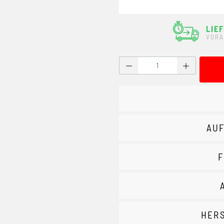
LIE
VORA
Produkt Anzahl: Gib den g
AUF
F
HER