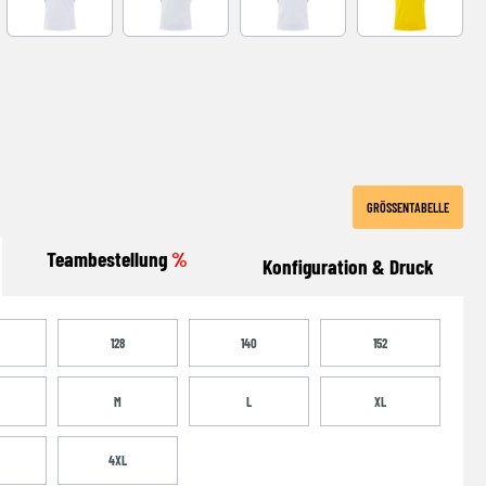
-NAVY
WHITE-RED
WHITE-ROYAL
WHITE-BLACK
YELLOW-BLA
GRÖSSENTABELLE
Teambestellung
%
Konfiguration & Druck
128
140
152
M
L
XL
4XL