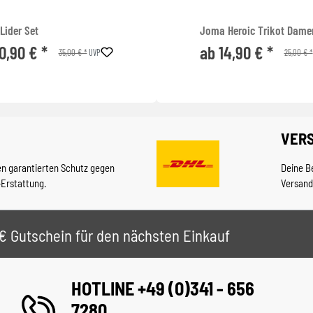
Lider Set
Joma Heroic Trikot Dame
0,90 € *
ab 14,90 € *
35,00 € *
25,00 € *
UVP
VER
en garantierten Schutz gegen
Deine B
-Erstattung.
Versand
 5€ Gutschein für den nächsten Einkauf
HOTLINE +49 (0)341 - 656
7280