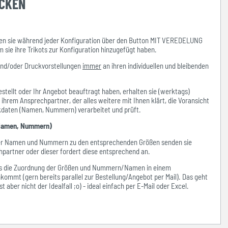
UCKEN
n sie während jeder Konfiguration über den Button MIT VEREDELUNG
ie ihre Trikots zur Konfiguration hinzugefügt haben.
und/oder Druckvorstellungen
immer
an ihren individuellen und bleibenden
stellt oder Ihr Angebot beauftragt haben, erhalten sie (werktags)
hrem Ansprechpartner, der alles weitere mit Ihnen klärt, die Voransicht
ckdaten (Namen, Nummern) verarbeitet und prüft.
amen, Nummern)
der Namen und Nummern zu den entsprechenden Größen senden sie
hpartner oder dieser fordert diese entsprechend an.
ass die Zuordnung der Größen und Nummern/Namen in einem
kommt (gern bereits parallel zur Bestellung/Angebot per Mail). Das geht
 aber nicht der Idealfall ;o) - ideal einfach per E-Mail oder Excel.