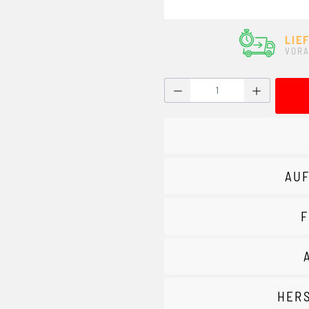
LIE
VORA
Produkt Anzahl: Gib den g
AUF
F
HER