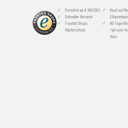
Portofrei ab € 100 (DE)
Kauf auf R
Schneller Versand
(Stammkun
Trusted Shops
60 Tage Rü
Käuferschutz
*gilt nicht fü
Ware