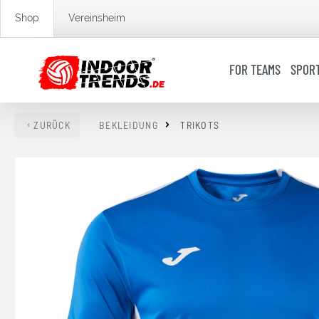
springen
Zur Hauptnavigation springen
Shop
Vereinsheim
FOR TEAMS
SPOR
ZURÜCK
BEKLEIDUNG
TRIKOTS
Bildergalerie überspringen