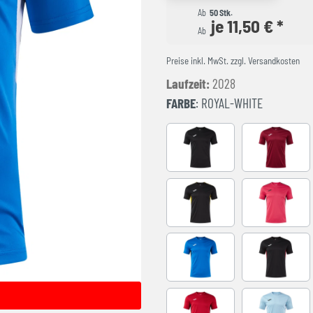
Ab
50 Stk.
je 11,50 € *
Ab
Preise inkl. MwSt. zzgl. Versandkosten
Laufzeit:
2028
FARBE
: ROYAL-WHITE
BLACK-ANTHRACITE
BURGUND
BLACK-YELLOW
FUCHSIA-
ROYAL-BLACK
BLACK-RE