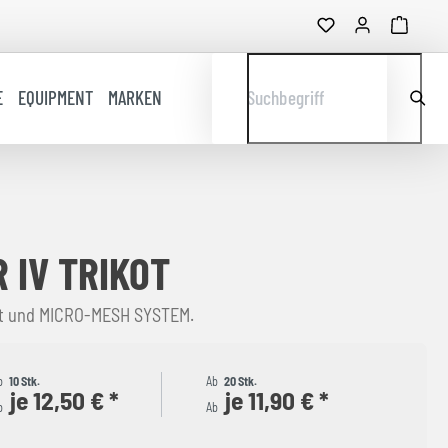
E
EQUIPMENT
MARKEN
Suchbegriff
 IV TRIKOT
tt und MICRO-MESH SYSTEM.
b
10 Stk.
Ab
20 Stk.
je 12,50 € *
je 11,90 € *
b
Ab