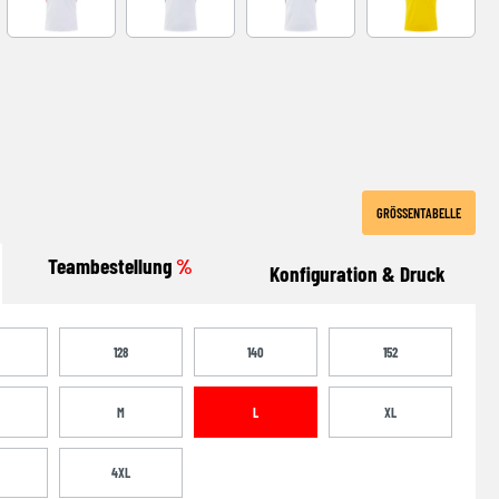
-NAVY
WHITE-RED
WHITE-ROYAL
WHITE-BLACK
YELLOW-BLA
GRÖSSENTABELLE
Teambestellung
%
Konfiguration & Druck
128
140
152
M
L
XL
4XL