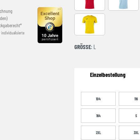
RED-BLACK
SKY BLUE
echnung
den)
ckgaberecht*
YELLOW-ROYAL
r individualisierte
GRÖSSE
: L
Einzelbestellung
104
116
164
S
2XL
3XL