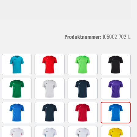
Produktnummer:
105002-702-L
Y
FLUOR TURQUOISE
RED-NAVY
VERDE FLUOR-NEGRO
black-white
BLACK
GREEN
GREY-NAVY
NAVY-GREY
VIOLETA-BLA
D
ROYAL-YELLOW
NAVY-RED
RED-WHITE
ROYAL-WHITE