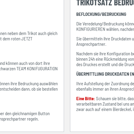
TRIKOTSATZ BEDR
BEFLOCKUNG/BEDRUCKUNG
Die Veredelung/Bedruckung könne
KONFIGURIEREN wählen, nachdem s
ihnen neben dem Trikot auch gleich
mit dem roten JETZT
Sie übermitteln ihre Druckdaten 
Ansprechpartner.
Nachdem sie ihre Konfiguration be
binnen 24h eine Rückmeldung von i
 und können auch von dort ihre
des Druckes erstellt und die Dru
em schwarzen TEAM KONIFUGURATION
ÜBERMITTLUNG DRUCKDATEN (N
e können ihre Bedruckung auswählen
Ihre Aufstellung der Zuordnung 
entscheiden dann, ob sie bestellen
ebenfalls immer an ihren Ansprec
Eine Bitte:
Schauen sie bitte, d
verarbeitbaren Zustand bei uns an
zwar auch auf einem Bierdeckel, ist
über den gleichnamigen Button
sprechpartner regeln.