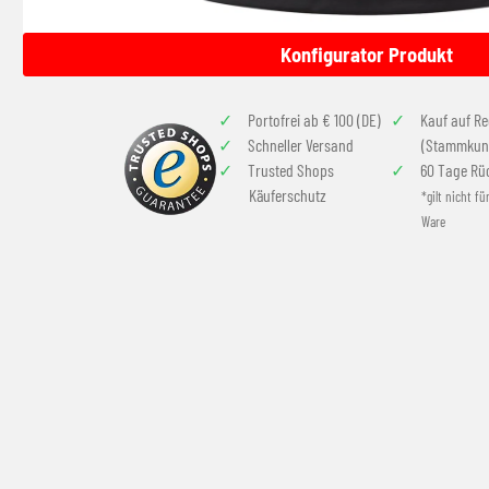
Konfigurator Produkt
Portofrei ab € 100 (DE)
Kauf auf R
Schneller Versand
(Stammkun
Trusted Shops
60 Tage Rü
Käuferschutz
*gilt nicht fü
Ware