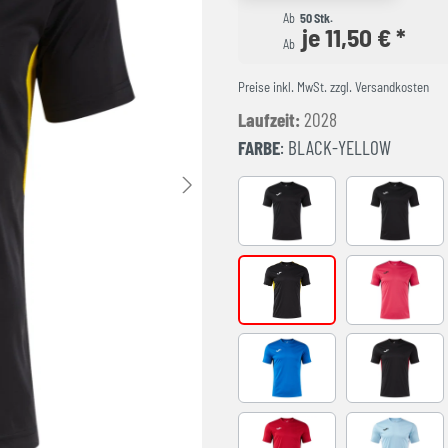
Ab
50 Stk.
je 11,50 € *
Ab
Preise inkl. MwSt. zzgl. Versandkosten
Laufzeit:
2028
FARBE
: BLACK-YELLOW
BLACK-ANTHRACITE
BLACK-WH
BLACK-YELLOW
FUCHSIA-
ROYAL-BLACK
BLACK-RE