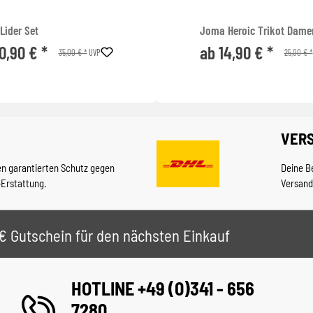
Lider Set
Joma Heroic Trikot Dame
0,90 € *
ab 14,90 € *
35,00 € *
25,00 € *
UVP
VER
en garantierten Schutz gegen
Deine B
-Erstattung.
Versand
 5€ Gutschein für den nächsten Einkauf
HOTLINE +49 (0)341 - 656
7280