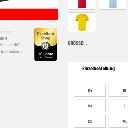
RED-BLACK
SKY BLUE
YELLOW-ROYAL
echnung
den)
GRÖSSE
: L
ckgaberecht*
r individualisierte
Einzelbestellung
104
116
164
S
2XL
3XL