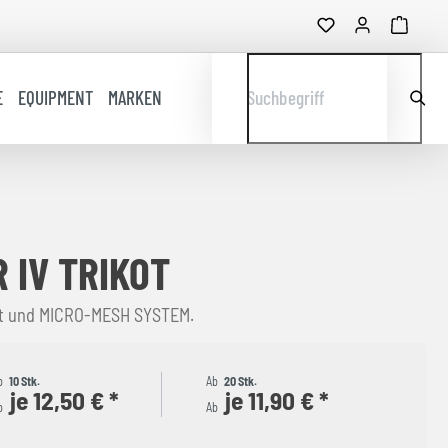
E
EQUIPMENT
MARKEN
Suchbegriff
 IV TRIKOT
tt und MICRO-MESH SYSTEM.
b
10 Stk.
Ab
20 Stk.
je 12,50 € *
je 11,90 € *
b
Ab