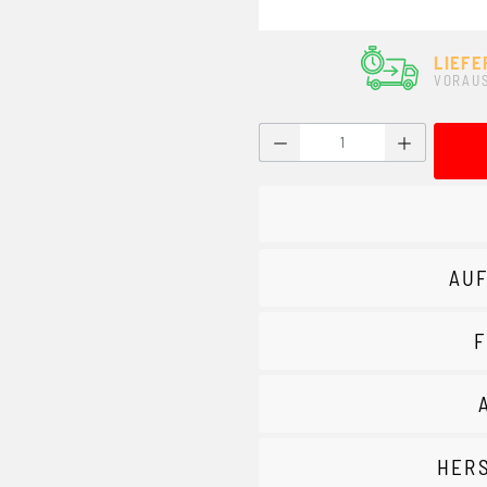
LIEFE
VORAUS
Produkt Anzahl: Gib den g
AUF
F
HER