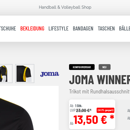
Handball & Volleyball Shop
TSCHUHE
BEKLEIDUNG
LIFESTYLE
BANDAGEN
TASCHEN
BÄLL
KONFIGURIERBAR
NEU
JOMA WINNER
Trikot mit Rundhalsausschni
Ab
1 Stk.
23,00 €*
UVP
(41.3% gespart)
A
13,50 € *
A
Ab