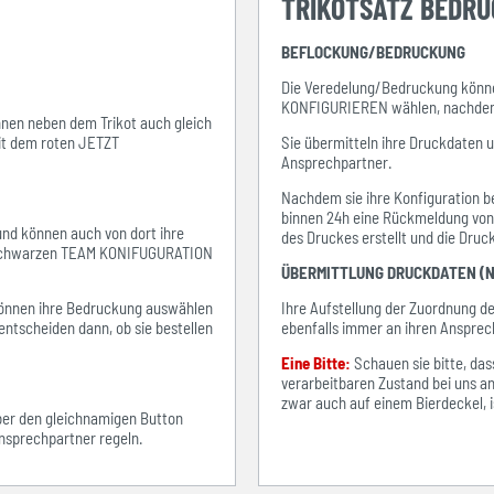
TRIKOTSATZ BEDR
BEFLOCKUNG/BEDRUCKUNG
Die Veredelung/Bedruckung könne
KONFIGURIEREN wählen, nachdem s
ihnen neben dem Trikot auch gleich
mit dem roten JETZT
Sie übermitteln ihre Druckdaten 
Ansprechpartner.
Nachdem sie ihre Konfiguration be
binnen 24h eine Rückmeldung von i
 und können auch von dort ihre
des Druckes erstellt und die Dru
em schwarzen TEAM KONIFUGURATION
ÜBERMITTLUNG DRUCKDATEN (N
e können ihre Bedruckung auswählen
Ihre Aufstellung der Zuordnung 
entscheiden dann, ob sie bestellen
ebenfalls immer an ihren Ansprec
Eine Bitte:
Schauen sie bitte, d
verarbeitbaren Zustand bei uns an
zwar auch auf einem Bierdeckel, ist
über den gleichnamigen Button
sprechpartner regeln.