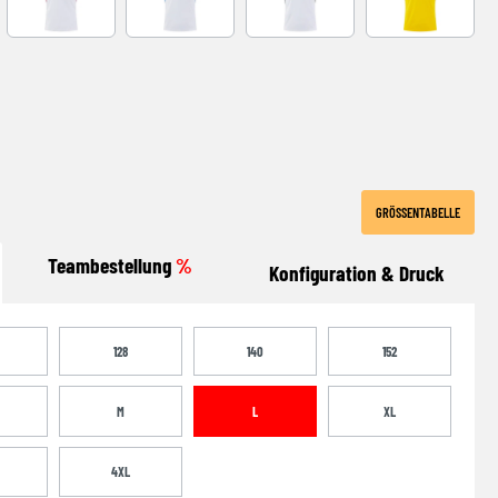
-NAVY
WHITE-RED
WHITE-ROYAL
WHITE-BLACK
YELLOW-BLA
GRÖSSENTABELLE
Teambestellung
%
Konfiguration & Druck
128
140
152
M
L
XL
4XL