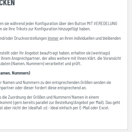
UCKEN
n sie während jeder Konfiguration über den Button MIT VEREDELUNG
ie ihre Trikots zur Konfiguration hinzugefügt haben.
und/oder Druckvorstellungen
immer
an ihren individuellen und bleibenden
stellt oder Ihr Angebot beauftragt haben, erhalten sie (werktags)
hrem Ansprechpartner, der alles weitere mit Ihnen klärt, die Voransicht
ckdaten (Namen, Nummern) verarbeitet und prüft.
amen, Nummern)
der Namen und Nummern zu den entsprechenden Größen senden sie
hpartner oder dieser fordert diese entsprechend an.
ass die Zuordnung der Größen und Nummern/Namen in einem
kommt (gern bereits parallel zur Bestellung/Angebot per Mail). Das geht
 aber nicht der Idealfall ;o) - ideal einfach per E-Mail oder Excel.