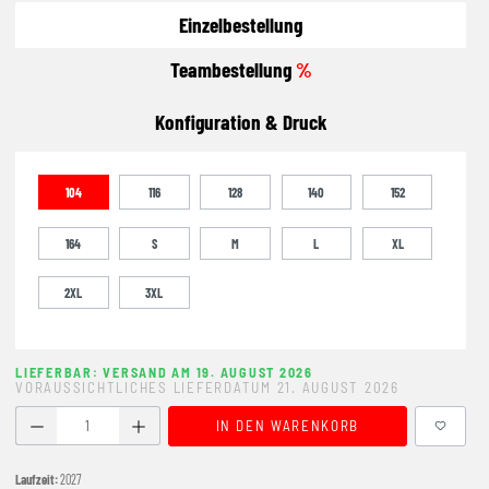
Einzelbestellung
Teambestellung
%
Konfiguration & Druck
104
116
128
140
152
164
S
M
L
XL
2XL
3XL
LIEFERBAR: VERSAND AM 19. AUGUST 2026
VORAUSSICHTLICHES LIEFERDATUM 21. AUGUST 2026
Produkt Anzahl: Gib den gewünschten Wert ein oder benutze
IN DEN WARENKORB
Laufzeit:
2027