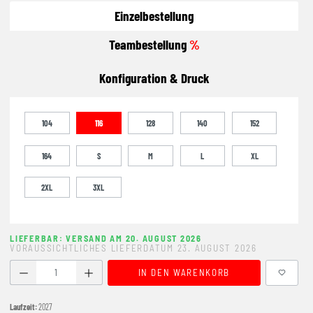
Einzelbestellung
Teambestellung
%
Konfiguration & Druck
104
116
128
140
152
164
S
M
L
XL
2XL
3XL
LIEFERBAR: VERSAND AM 20. AUGUST 2026
VORAUSSICHTLICHES LIEFERDATUM 23. AUGUST 2026
Produkt Anzahl: Gib den gewünschten Wert ein oder benutze
IN DEN WARENKORB
Laufzeit:
2027