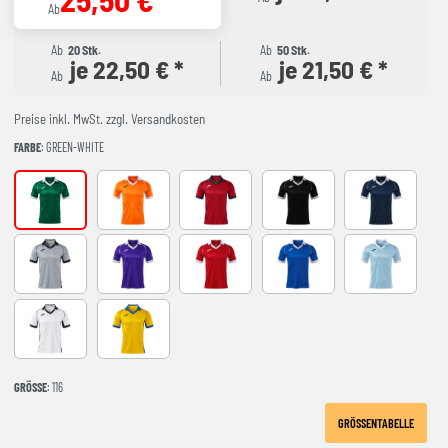
Ab
Ab
20 Stk.
Ab
50 Stk.
je 22,50 € *
je 21,50 € *
Ab
Ab
Preise inkl. MwSt. zzgl. Versandkosten
FARBE
: GREEN-WHITE
GREEN-WHITE
ORANGE-WHITE
RED-NAVY
BLACK-GREY
DARK NAVY 
GREY-BLACK
VIOLETA-BLANCO
RED-WHITE
ROYAL-WHITE
SKY BLUE-NA
WHITE-BLACK
YELLOW-ROYAL
GRÖSSE
: 116
GRÖSSENTABELLE