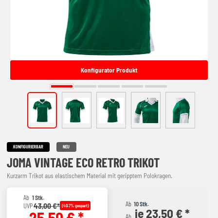
Konfigurator Produkt
KONFIGURIERBAR
NEU
JOMA VINTAGE ECO RETRO TRIKOT
Kurzarm Trikot aus elastischem Material mit geripptem Polokragen.
Ab
1 Stk.
Ab
10 Stk.
43,00 €*
UVP
(40.7% gespart)
je 23,50 € *
25,50 € *
Ab