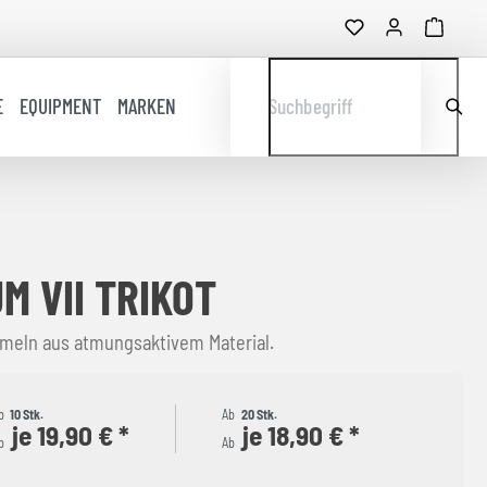
E
EQUIPMENT
MARKEN
Suchbegriff
M VII TRIKOT
rmeln aus atmungsaktivem Material.
b
10 Stk.
Ab
20 Stk.
je 19,90 € *
je 18,90 € *
b
Ab