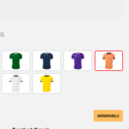
3XL
Y
GREEN-WHITE
DARK NAVY BLANCO
VIOLETA-BLANCO
ORANGE-BLA
ITE
WHITE-BLACK
YELLOW-BLACK
GRÖSSENTABELLE