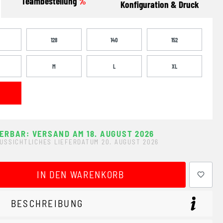
Teambestellung
%
Konfiguration & Druck
128
140
152
M
L
XL
FERBAR: VERSAND AM 18. AUGUST 2026
USSICHTLICHES LIEFERDATUM 20. AUGUST 2026
ewünschten Wert ein oder benutze die Schaltflächen um 
IN DEN WARENKORB
BESCHREIBUNG