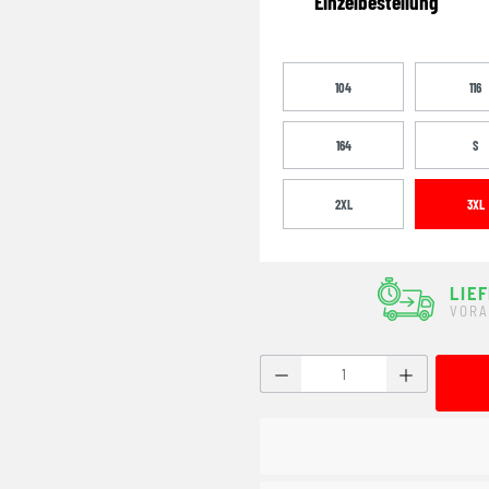
Einzelbestellung
104
116
164
S
2XL
3XL
LIE
VORA
Produkt Anzahl: Gib den g