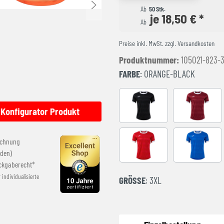
Ab
50 Stk.
je 18,50 € *
Ab
Preise inkl. MwSt. zzgl. Versandkosten
Produktnummer:
105021-823-
FARBE
: ORANGE-BLACK
BLACK-WHITE
BURGUND
Konfigurator Produkt
echnung
RED-WHITE
ROYAL-WH
den)
ckgaberecht*
r individualisierte
GRÖSSE
: 3XL