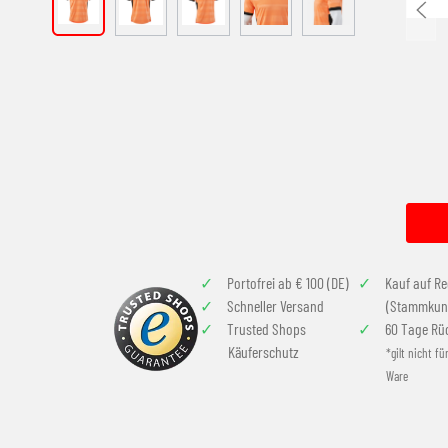
Portofrei ab € 100 (DE)
Kauf auf R
Schneller Versand
(Stammkun
Trusted Shops
60 Tage Rü
Käuferschutz
*gilt nicht fü
Ware