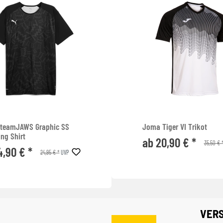
teamJAWS Graphic SS
Joma Tiger VI Trikot
ng Shirt
ab 20,90 € *
35,50 € 
4,90 € *
24,95 € *
UVP
VER