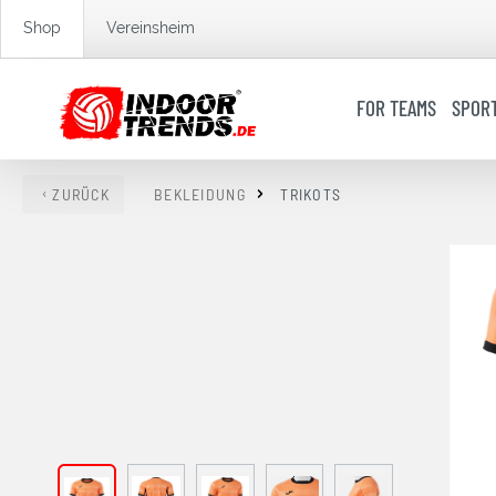
springen
Zur Hauptnavigation springen
Shop
Vereinsheim
FOR TEAMS
SPOR
ZURÜCK
BEKLEIDUNG
TRIKOTS
Bildergalerie überspringen