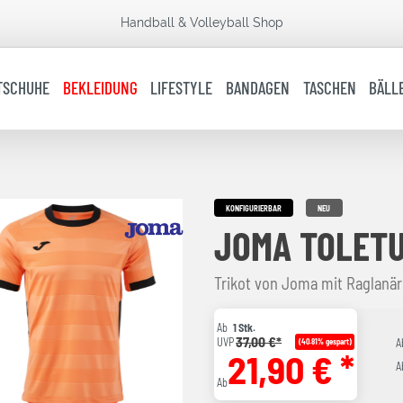
Handball & Volleyball Shop
TSCHUHE
BEKLEIDUNG
LIFESTYLE
BANDAGEN
TASCHEN
BÄLL
KONFIGURIERBAR
NEU
JOMA TOLETU
Trikot von Joma mit Raglanä
Ab
1 Stk.
37,00 €*
UVP
(40.81% gespart)
A
21,90 € *
A
Ab