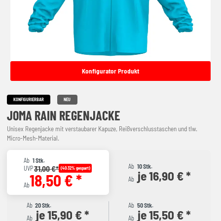
Konfigurator Produkt
KONFIGURIERBAR
NEU
JOMA RAIN REGENJACKE
Unisex Regenjacke mit verstaubarer Kapuze, Reißverschlusstaschen und tlw.
Micro-Mesh-Material.
Ab
1 Stk.
Ab
10 Stk.
31,00 €*
UVP
(40.32% gespart)
je 16,90 € *
18,50 € *
Ab
Ab
Ab
20 Stk.
Ab
50 Stk.
je 15,90 € *
je 15,50 € *
Ab
Ab