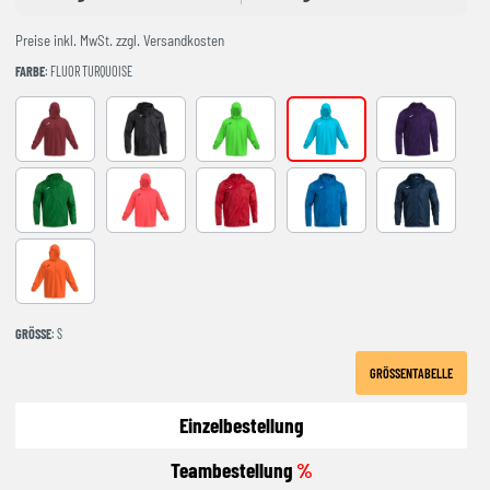
Preise inkl. MwSt. zzgl. Versandkosten
FARBE
: FLUOR TURQUOISE
BURGUNDY
Black
FLUOR GREEN
FLUOR TURQUOISE
violet
Green
NARANJA FLUOR
RED
royal
Navy
ORANGE
GRÖSSE
: S
GRÖSSENTABELLE
Einzelbestellung
Teambestellung
%