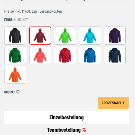
Preise inkl. MwSt. zzgl. Versandkosten
FARBE
: BURGUNDY
BLACK
BURGUNDY
FLUOR GREEN
FLUOR TURQUOISE
violet
GREEN
NARANJA FLUOR
RED
ROYAL
NAVY
ORANGE
GRÖSSE
: 152
GRÖSSENTABELLE
Einzelbestellung
Teambestellung
%