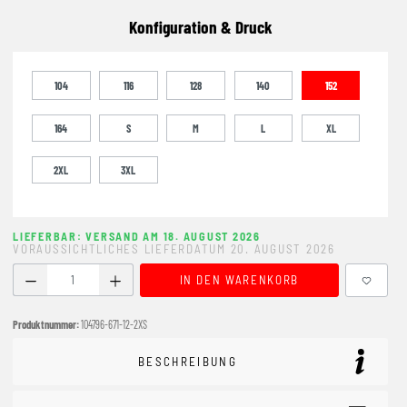
Konfiguration & Druck
104
116
128
140
152
164
S
M
L
XL
2XL
3XL
LIEFERBAR: VERSAND AM 18. AUGUST 2026
VORAUSSICHTLICHES LIEFERDATUM 20. AUGUST 2026
Produkt Anzahl: Gib den gewünschten Wert ein oder benutze
IN DEN WARENKORB
Produktnummer:
104796-671-12-2XS
BESCHREIBUNG