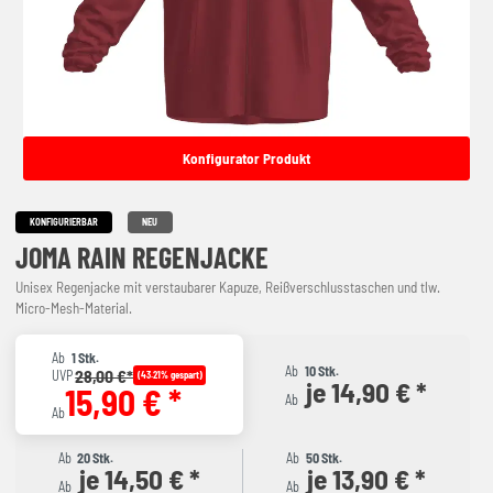
Konfigurator Produkt
KONFIGURIERBAR
NEU
JOMA RAIN REGENJACKE
Unisex Regenjacke mit verstaubarer Kapuze, Reißverschlusstaschen und tlw.
Micro-Mesh-Material.
Ab
1 Stk.
Ab
10 Stk.
28,00 €*
UVP
(43.21% gespart)
je 14,90 € *
15,90 € *
Ab
Ab
Ab
20 Stk.
Ab
50 Stk.
je 14,50 € *
je 13,90 € *
Ab
Ab