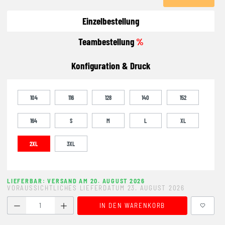
Einzelbestellung
Teambestellung
%
Konfiguration & Druck
104
116
128
140
152
164
S
M
L
XL
2XL
3XL
LIEFERBAR: VERSAND AM 20. AUGUST 2026
VORAUSSICHTLICHES LIEFERDATUM 23. AUGUST 2026
Produkt Anzahl: Gib den gewünschten Wert ein oder benutze
IN DEN WARENKORB