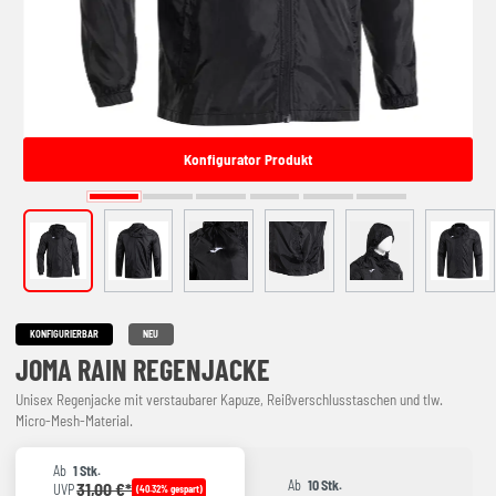
Konfigurator Produkt
KONFIGURIERBAR
NEU
JOMA RAIN REGENJACKE
Unisex Regenjacke mit verstaubarer Kapuze, Reißverschlusstaschen und tlw.
Micro-Mesh-Material.
Ab
1 Stk.
Ab
10 Stk.
31,00 €*
UVP
(40.32% gespart)