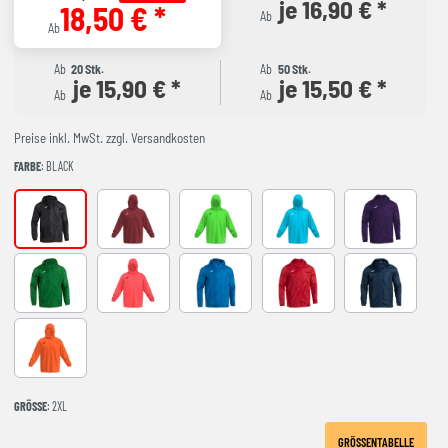
je 16,90 € *
18,50 € *
Ab
Ab
Ab
20 Stk.
Ab
50 Stk.
je 15,90 € *
je 15,50 € *
Ab
Ab
Preise inkl. MwSt. zzgl. Versandkosten
FARBE
: BLACK
BLACK
BURGUNDY
FLUOR GREEN
FLUOR TURQUOISE
VIOLET
GREEN
NARANJA FLUOR
ROYAL
red
NAVY
orange
GRÖSSE
: 2XL
GRÖSSENTABELLE