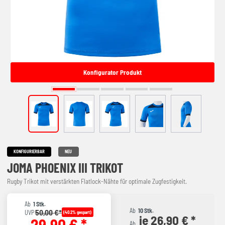
Konfigurator Produkt
KONFIGURIERBAR
NEU
JOMA PHOENIX III TRIKOT
Rugby Trikot mit verstärkten Flatlock-Nähte für optimale Zugfestigkeit.
Ab
1 Stk.
Ab
10 Stk.
50,00 €*
UVP
(40.2% gespart)
je 26,90 € *
29,90 € *
Ab