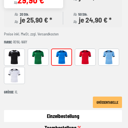
Ab
Ab
20 Stk.
Ab
50 Stk.
je 25,90 € *
je 24,90 € *
Ab
Ab
Preise inkl. MwSt. zzgl. Versandkosten
FARBE
: ROYAL-NAVY
BLACK-WHITE
GREEEN-BLACK
ROYAL-NAVY
RED-BLACK
SKY BLUE-NA
WHITE-BLACK
GRÖSSE
: XL
GRÖSSENTABELLE
Einzelbestellung
Teambestellung
%