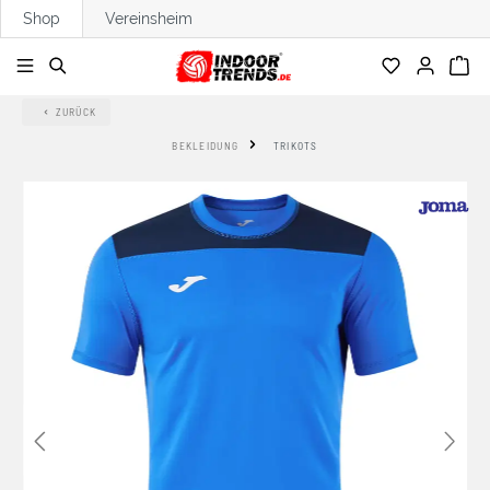
Shop
Vereinsheim
alt springen
ZURÜCK
BEKLEIDUNG
TRIKOTS
Bildergalerie überspringen