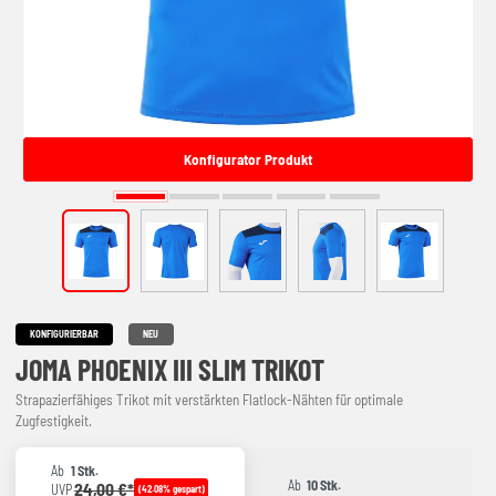
Konfigurator Produkt
KONFIGURIERBAR
NEU
JOMA PHOENIX III SLIM TRIKOT
Strapazierfähiges Trikot mit verstärkten Flatlock-Nähten für optimale
Zugfestigkeit.
Ab
1 Stk.
Ab
10 Stk.
24,00 €*
UVP
(42.08% gespart)