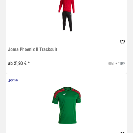
Joma Phoenix II Tracksuit
ab 21,90 € *
61,50 € *
UVP