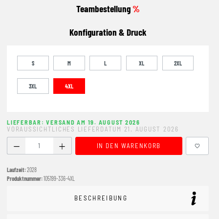
Teambestellung
%
Konfiguration & Druck
S
M
L
XL
2XL
3XL
4XL
LIEFERBAR: VERSAND AM 19. AUGUST 2026
VORAUSSICHTLICHES LIEFERDATUM 21. AUGUST 2026
Produkt Anzahl: Gib den gewünschten Wert ein oder benutze
IN DEN WARENKORB
Laufzeit:
2028
Produktnummer:
105199-336-4XL
BESCHREIBUNG