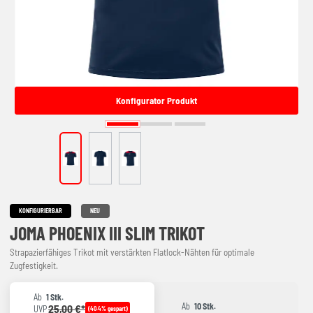
Konfigurator Produkt
KONFIGURIERBAR
NEU
JOMA PHOENIX III SLIM TRIKOT
Strapazierfähiges Trikot mit verstärkten Flatlock-Nähten für optimale
Zugfestigkeit.
Ab
1 Stk.
Ab
10 Stk.
25,00 €*
UVP
(40.4% gespart)