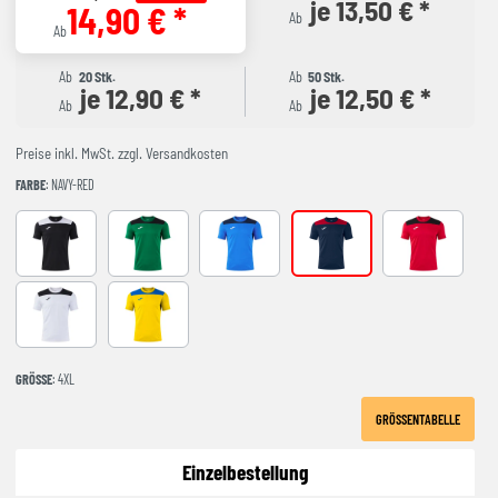
je 13,50 € *
14,90 € *
Ab
Ab
Ab
20 Stk.
Ab
50 Stk.
je 12,90 € *
je 12,50 € *
Ab
Ab
Preise inkl. MwSt. zzgl. Versandkosten
FARBE
: NAVY-RED
BLACK-WHITE
GREEEN-BLACK
ROYAL-NAVY
NAVY-RED
RED-BLACK
WHITE-BLACK
YELLOW-ROYAL
GRÖSSE
: 4XL
GRÖSSENTABELLE
Einzelbestellung