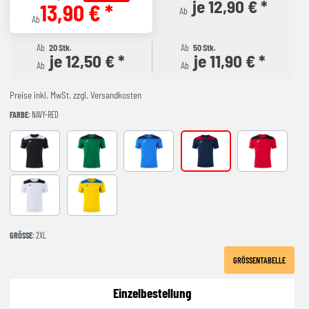
je 12,90 € *
13,90 € *
Ab
Ab
Ab
20 Stk.
Ab
50 Stk.
je 12,50 € *
je 11,90 € *
Ab
Ab
Preise inkl. MwSt. zzgl. Versandkosten
FARBE
: NAVY-RED
BLACK-WHITE
GREEEN-BLACK
ROYAL-NAVY
NAVY-RED
RED-BLACK
WHITE-BLACK
YELLOW-ROYAL
GRÖSSE
: 2XL
GRÖSSENTABELLE
Einzelbestellung