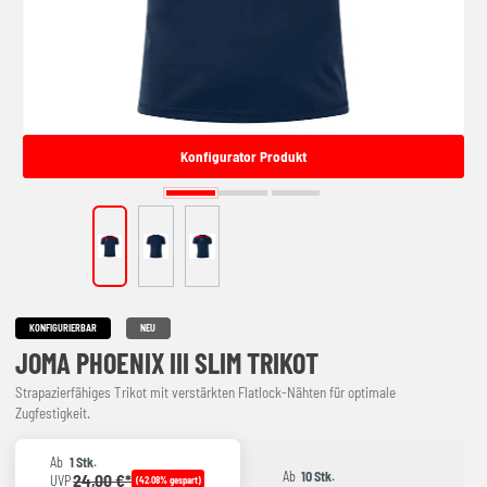
Konfigurator Produkt
KONFIGURIERBAR
NEU
JOMA PHOENIX III SLIM TRIKOT
Strapazierfähiges Trikot mit verstärkten Flatlock-Nähten für optimale
Zugfestigkeit.
Ab
1 Stk.
Ab
10 Stk.
24,00 €*
UVP
(42.08% gespart)