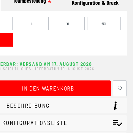
Teambestellung
%
Konfiguration & Druck
L
XL
2XL
FERBAR: VERSAND AM 17. AUGUST 2026
USSICHTLICHES LIEFERDATUM 19. AUGUST 2026
ewünschten Wert ein oder benutze die Schaltflächen um 
IN DEN WARENKORB
BESCHREIBUNG
 KONFIGURATIONSLISTE