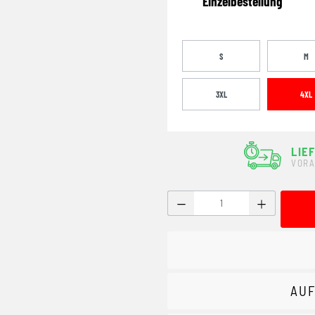
Einzelbestellung
S
M
3XL
4XL
LIE
VORA
Produkt Anzahl: Gib den g
AUF