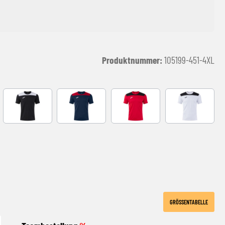
Produktnummer:
105199-451-4XL
VY
black-white
NAVY-RED
RED-BLACK
WHITE-BLACK
GRÖSSENTABELLE