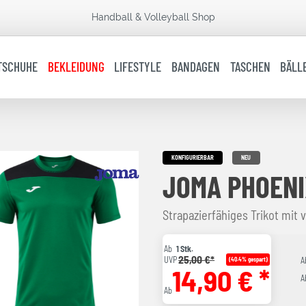
Handball & Volleyball Shop
TSCHUHE
BEKLEIDUNG
LIFESTYLE
BANDAGEN
TASCHEN
BÄLL
KONFIGURIERBAR
NEU
JOMA PHOENIX
Strapazierfähiges Trikot mit 
Ab
1 Stk.
25,00 €*
UVP
(40.4% gespart)
A
14,90 € *
A
Ab