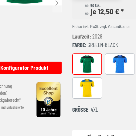
Ab
50 Stk.
je 12,50 € *
Ab
Preise inkl. MwSt. zzgl. Versandkosten
Laufzeit:
2028
FARBE
: GREEEN-BLACK
GREEEN-BLACK
ROYAL-NA
Konfigurator Produkt
echnung
YELLOW-ROYAL
den)
ckgaberecht*
r individualisierte
GRÖSSE
: 4XL