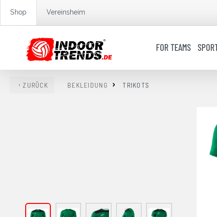
springen
Zur Hauptnavigation springen
Shop
Vereinsheim
FOR TEAMS
SPOR
ZURÜCK
BEKLEIDUNG
TRIKOTS
Bildergalerie überspringen