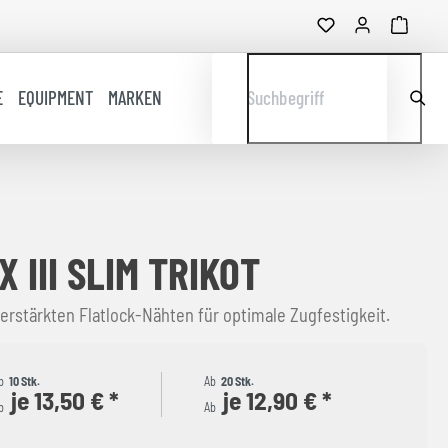
E
EQUIPMENT
MARKEN
Suchbegriff
 III SLIM TRIKOT
verstärkten Flatlock-Nähten für optimale Zugfestigkeit.
b
10 Stk.
Ab
20 Stk.
je 13,50 € *
je 12,90 € *
b
Ab