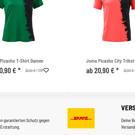
Picasho T-Shirt Damen
Joma Picasho City Trikot
0,90 € *
ab 20,90 € *
35,00 € *
35,00 € 
UVP
VER
en garantierten Schutz gegen
Deine B
-Erstattung.
Versand