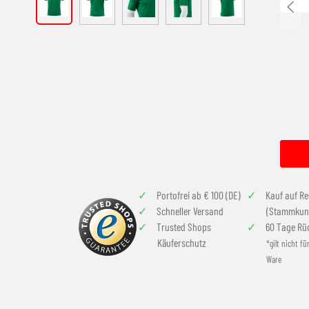
Portofrei ab € 100 (DE)
Kauf auf R
Schneller Versand
(Stammkun
Trusted Shops
60 Tage Rü
Käuferschutz
*gilt nicht fü
Ware