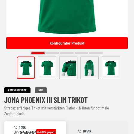
Konfigurator Produkt
KONFIGURIERBAR
NEU
JOMA PHOENIX III SLIM TRIKOT
Strapazierfähiges Trikot mit verstärkten Flatlock-Nähten für optimale
Zugfestigkeit.
Ab
1 Stk.
Ab
10 Stk.
24,00 €*
UVP
(42.08% gespart)