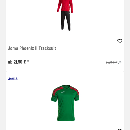
Joma Phoenix II Tracksuit
ab 21,90 € *
61,50 € *
UVP