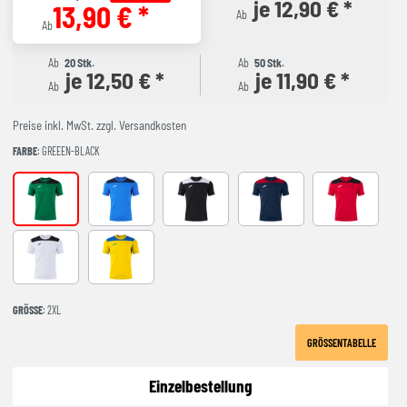
je 12,90 € *
13,90 € *
Ab
Ab
Ab
20 Stk.
Ab
50 Stk.
je 12,50 € *
je 11,90 € *
Ab
Ab
Preise inkl. MwSt. zzgl. Versandkosten
FARBE
: GREEEN-BLACK
GREEEN-BLACK
ROYAL-NAVY
black-white
NAVY-RED
RED-BLACK
WHITE-BLACK
YELLOW-ROYAL
GRÖSSE
: 2XL
GRÖSSENTABELLE
Einzelbestellung