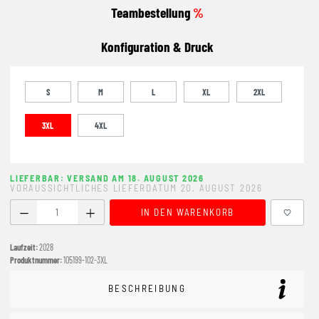
Teambestellung
%
Konfiguration & Druck
S
M
L
XL
2XL
3XL
4XL
LIEFERBAR: VERSAND AM 18. AUGUST 2026
VORAUSSICHTLICHES LIEFERDATUM 20. AUGUST 2026
Produkt Anzahl: Gib den gewünschten Wert ein oder benutze
IN DEN WARENKORB
Laufzeit:
2028
Produktnummer:
105199-102-3XL
BESCHREIBUNG