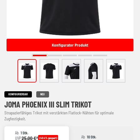
Konfigurator Produkt
KONFIGURIERBAR
NEU
JOMA PHOENIX III SLIM TRIKOT
Strapazierfähiges Trikot mit verstärkten Flatlock-Nähten für optimale
Zugfestigkeit.
Ab
1 Stk.
Ab
10 Stk.
25,00 €*
UVP
(40.4% gespart)