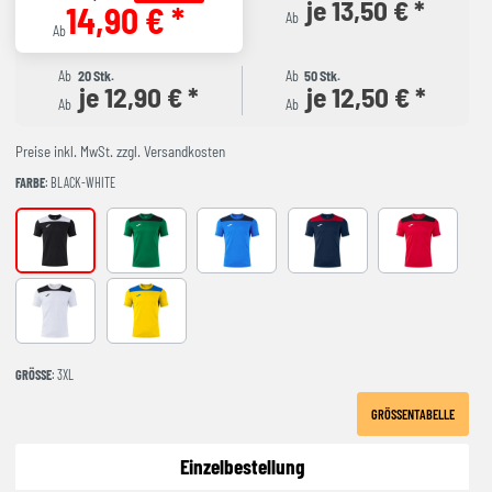
je 13,50 € *
14,90 € *
Ab
Ab
Ab
20 Stk.
Ab
50 Stk.
je 12,90 € *
je 12,50 € *
Ab
Ab
Preise inkl. MwSt. zzgl. Versandkosten
FARBE
: BLACK-WHITE
BLACK-WHITE
GREEEN-BLACK
ROYAL-NAVY
NAVY-RED
RED-BLACK
WHITE-BLACK
YELLOW-ROYAL
GRÖSSE
: 3XL
GRÖSSENTABELLE
Einzelbestellung